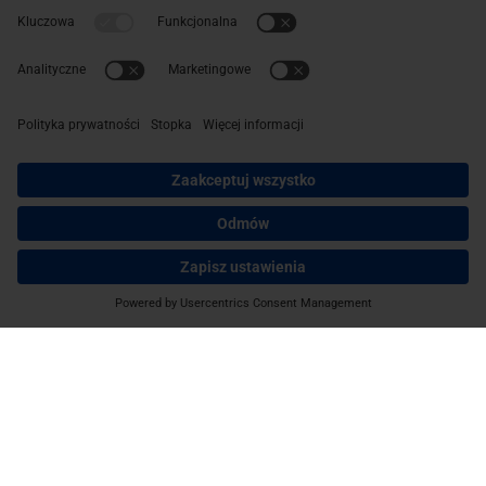
Kup najlepsze materiały budowlane
Zobacz naszą ofertę materiałów budowlanych!
Promocje na najlepsze produkty. Kup teraz
i oszczędzaj.
INFORMACJE
Sklep
ABC Budowy
O NAS
O nas
Kontakt
POMOC
Dostawa