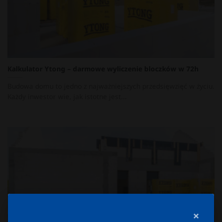
Kalkulator Ytong – darmowe wyliczenie bloczków w 72h
Budowa domu to jedno z najważniejszych przedsięwzięć w życiu.
Każdy inwestor wie, jak istotne jest...
×