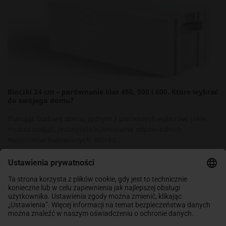
Bloczki 24 cm – porównanie klas 450, 500 i 600. Które wybrać
do swojego domu?
Planując budowę domu, jednym z pierwszych wyborów, jakie
musisz podjąć, jestwyselekcjonowanie odpowiednich
materiałów budowlanych. Wśród...
1
2