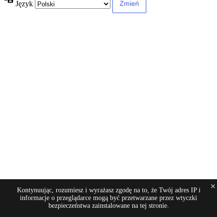
Język
×
Kontynuując, rozumiesz i wyrażasz zgodę na to, że Twój adres IP i
informacje o przeglądarce mogą być przetwarzane przez wtyczki
bezpieczeństwa zainstalowane na tej stronie.