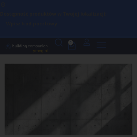
Dostępność produktów w Twojej lokalizacji:
Wpisz kod pocztowy
0