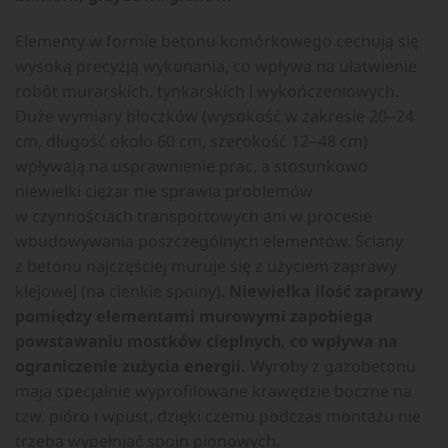
Elementy w formie betonu komórkowego cechują się
wysoką precyzją wykonania, co wpływa na ułatwienie
robót murarskich, tynkarskich i wykończeniowych.
Duże wymiary bloczków (wysokość w zakresie 20‒24
cm, długość około 60 cm, szerokość 12‒48 cm)
wpływają na usprawnienie prac, a stosunkowo
niewielki ciężar nie sprawia problemów
w czynnościach transportowych ani w procesie
wbudowywania poszczególnych elementów. Ściany
z betonu najczęściej muruje się z użyciem zaprawy
klejowej (na cienkie spoiny).
Niewielka ilość zaprawy
pomiędzy elementami murowymi zapobiega
powstawaniu mostków cieplnych, co wpływa na
ograniczenie zużycia energii.
Wyroby z gazobetonu
mają specjalnie wyprofilowane krawędzie boczne na
tzw. pióro i wpust, dzięki czemu podczas montażu nie
trzeba wypełniać spoin pionowych.