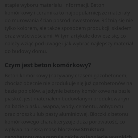
etapie wyboru materiału informacji. Beton
komórkowy i ceramika to najpopularniejsze materiały
do murowania ścian pośród inwestorów. Różnią się nie
tylko kolorem, ale także sposobem produkcji, składem
oraz właściwościami. W tym artykule dowiesz się, co
należy wziąć pod uwagę i jak wybrać najlepszy materiał
do budowy domu.
Czym jest beton komórkowy?
Beton komórkowy (nazywany czasem gazobetonem,
chociaż obecnie nie produkuje się już gazobetonów na
bazie popiołów, a jedynie betony komórkowe na bazie
piasku), jest materiałem budowlanym produkowanym
na bazie piasku, wapna, wody, cementu, anhydrytu
oraz proszku lub pasty aluminiowej. Bloczki z betonu
komórkowego charakteryzuje duża porowatość, co
wpływa na niską masę bloczków.
Struktura
gazobetonu gwarantuje także osiągnięcie wysokich