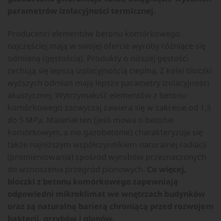
parametrów izolacyjności termicznej.
Producenci elementów betonu komórkowego
najczęściej mają w swojej ofercie wyroby różniące się
odmianą (gęstością). Produkty o niższej gęstości
cechują się lepszą izolacyjnością cieplną. Z kolei bloczki
wyższych odmian mają lepsze parametry izolacyjności
akustycznej. Wytrzymałość elementów z betonu
komórkowego zazwyczaj zawiera się w zakresie od 1,5
do 5 MPa. Materiał ten (jeśli mowa o betonie
komórkowym, a nie gazobetonie) charakteryzuje się
także najniższym współczynnikiem naturalnej radiacji
(promieniowania) spośród wyrobów przeznaczonych
do wznoszenia przegród pionowych.
Co więcej,
bloczki z betonu komórkowego zapewniają
odpowiedni mikroklimat we wnętrzach budynków
oraz są naturalną barierą chroniącą przed rozwojem
bakterii, grzybów i glonów.