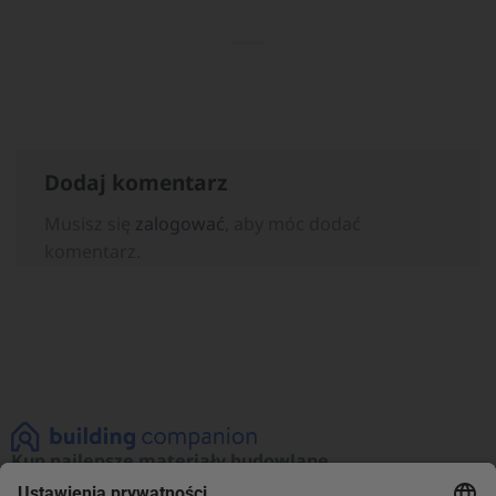
Dodaj komentarz
Musisz się
zalogować
, aby móc dodać
komentarz.
Kup najlepsze materiały budowlane
Zobacz naszą ofertę materiałów budowlanych!