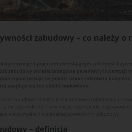
ywności zabudowy – co należy o 
nistycznym jest pojęciem określającym zależność fizyc
ść zabudowy określa brzegowe parametry inwestycji mo
zenia wykorzystuje się powierzchnię całkowitą budynku 
rej znajduje się ten obiekt budowlany.
wności zabudowy zawarta jest w Ustawie o planowaniu i z
apisami tego dokumentu w miejscowym planie zagospodar
zące maksymalnej i minimalnej powierzchni zabudowy.
udowy – definicja