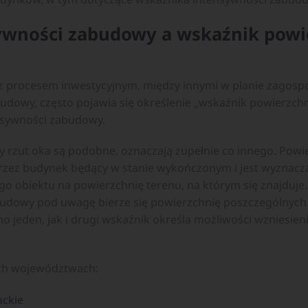
ywności zabudowy a wskaźnik powi
 procesem inwestycyjnym, między innymi w planie zagos
udowy, często pojawia się określenie „wskaźnik powierzch
nsywności zabudowy.
zy rzut oka są podobne, oznaczają zupełnie co innego. Powi
przez budynek będący w stanie wykończonym i jest wyznacz
 obiektu na powierzchnię terenu, na którym się znajduje.
udowy pod uwagę bierze się powierzchnię poszczególnych
no jeden, jak i drugi wskaźnik określa możliwości wzniesi
ch województwach:
ackie