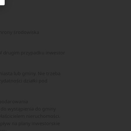
chrony środowiska
W drugim przypadku inwestor
asta lub gminy. Nie trzeba
ydatności działki pod
spodarowania
a do wystąpienia do gminy
właścicielem nieruchomości.
pływ na plany inwestorskie
wy.