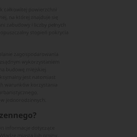
k całkowitej powierzchni
, na której znajduje się
ni zabudowy i liczby pełnych
opuszczalny stopień pokrycia
planie zagospodarowania
 rozsądnym wykorzystaniem
a budowę miejskiej
ksymalny jest natomiast
ch warunków korzystania
urbanistycznego.
w jednorodzinnych.
rzennego?
n informacje dotyczące
Władze miasta lub gminy