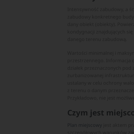
Intensywność zabudowy, a śc
zabudowy konkretnego budynku
dany obiekt (obiekty). Powie
kondygnacji znajdujących si
danego terenu zabudową.
Wartości minimalnej i maks
przestrzennego. Informacja 
działek przeznaczonych pod
zurbanizowanej infrastruktu
ustalany w celu ochrony wal
z terenu o danym przeznaczen
Przykładowo, nie jest możl
Czym jest miejsc
Plan miejscowy
jest aktem pr
szczegółowych warunków zag