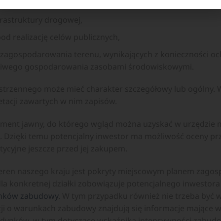
nych w sąsiedztwie działki,
rastruktury drogowej,
d realizację celów publicznych,
agospodarowania terenu, wynikających z konieczności o
ściwego gospodarowania zasobami środowiskowymi.
trzennego może mieć charakter szczegółowy lub ogólny. 
tacji zawartych w nim zapisów.
ment jawny, do którego wgląd można uzyskać w urzędzie mi
ki. Dzięki temu potencjalny inwestor ma możliwość oceny prz
ycyjne jeszcze przed jej zakupem.
y teren naszego kraju jest pokryty miejscowym planem zago
la konkretnej działki zobowiązuje potencjalnego inwestor
nków zabudowy
. W tym przypadku również nie trzeba być 
ji o warunkach zabudowy znajdują się informacje mające w
dynków, w tym dotyczące wskaźnika intensywności zabudo