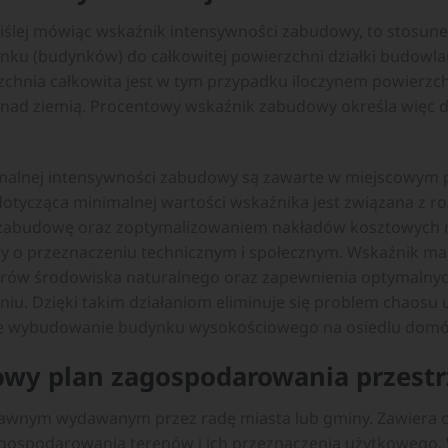
iślej mówiąc wskaźnik intensywności zabudowy, to stosune
 (budynków) do całkowitej powierzchni działki budowlanej
rzchnia całkowita jest w tym przypadku iloczynem powierzch
ę nad ziemią. Procentowy wskaźnik zabudowy określa więc d
ymalnej intensywności zabudowy są zawarte w miejscowym 
dotycząca minimalnej wartości wskaźnika jest związana z
 zabudowę oraz zoptymalizowaniem nakładów kosztowych n
ry o przeznaczeniu technicznym i społecznym. Wskaźnik ma
orów środowiska naturalnego oraz zapewnienia optymalny
iu. Dzięki takim działaniom eliminuje się problem chaosu 
iwe wybudowanie budynku wysokościowego na osiedlu domó
owy plan zagospodarowania przest
awnym wydawanym przez radę miasta lub gminy. Zawiera o
ospodarowania terenów i ich przeznaczenia użytkowego. 