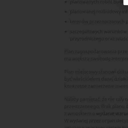
planowanych robót budowla
planowanej rozbudowy inf
terenów przeznaczonych po
szczegółowych warunków z
przyrodniczego oraz wła
Plan zagospodarowania przes
ma większą swobodę interpre
Plan miejscowy stanowi doku
być właścicielem danej dział
konkretne zamierzenie inwest
Należy pamiętać, że nie cał
przestrzennego. Brak planu d
z wnioskiem o
wydanie waru
W wydanej przez organ decyz
związane ze wznoszeniem bu