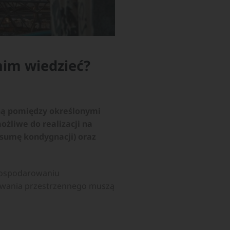
nim wiedzieć?
zną pomiędzy określonymi
żliwe do realizacji na
(sumę kondygnacji) oraz
agospodarowaniu
owania przestrzennego muszą