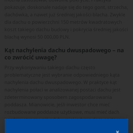
pokazuje, doskonale nadaje się do tego gont, strzecha,
dachówka, a nawet już średniej jakości blacha. Zwykle
dla dachu o powierzchni 150 metrów kwadratowych
koszt takiego dachu budowy i pokrycia średniej jakości
blachą wynosi 50 000,00 PLN.
Kąt nachylenia dachu dwuspadowego – na
co zwrócić uwagę?
Przy wykonywaniu takiego dachu często
problematyczne jest wybranie odpowiedniego kąta
nachylenia dachu dwuspadowego. W praktyce kąt
nachylenia połaci w analizowanej postaci dachu jest
zdeterminowany sposobem zagospodarowania
poddasza. Mianowicie, jeśli inwestor chce mieć
rozbudowane poddasze użytkowe, musi mieć dach
bardziej stromy, niż gdyby miał jedynie dom parterowy.
Praktyka pokazuje że w budowanych obecnie domach
×