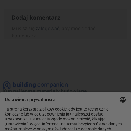
Dodaj komentarz
Musisz się
zalogować
, aby móc dodać
komentarz.
Kup najlepsze materiały budowlane
Zobacz naszą ofertę materiałów budowlanych!
Promocje na najlepsze produkty. Kup teraz
i oszczędzaj.
INFORMACJE
Sklep
ABC Budowy