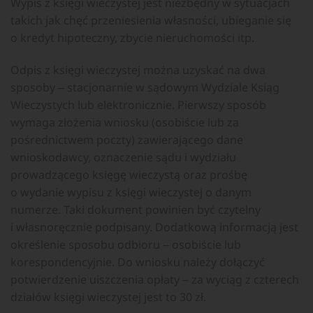
Wypis z księgi wieczystej jest niezbędny w sytuacjach
takich jak chęć przeniesienia własności, ubieganie się
o kredyt hipoteczny, zbycie nieruchomości itp.
Odpis z księgi wieczystej można uzyskać na dwa
sposoby ‒ stacjonarnie w sądowym Wydziale Ksiąg
Wieczystych lub elektronicznie. Pierwszy sposób
wymaga złożenia wniosku (osobiście lub za
pośrednictwem poczty) zawierającego dane
wnioskodawcy, oznaczenie sądu i wydziału
prowadzącego księgę wieczystą oraz prośbę
o wydanie wypisu z księgi wieczystej o danym
numerze. Taki dokument powinien być czytelny
i własnoręcznie podpisany. Dodatkową informacją jest
określenie sposobu odbioru ‒ osobiście lub
korespondencyjnie. Do wniosku należy dołączyć
potwierdzenie uiszczenia opłaty ‒ za wyciąg z czterech
działów księgi wieczystej jest to 30 zł.