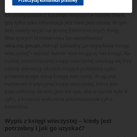
Przeczytaj komunikat prasowy
do ksiąg wieczystych online jest bezpłatny i pozwala na
ich przeglądanie z każdego miejsca i w każdej chwili,
gdy tylko taka informacja jest nam potrzebna. W tym
celu należy wejść na stronę Elektronicznych Ksiąg
Wieczystych Ministerstwa Sprawiedliwości
(
ekw.ms.gov.pl
), kliknąć zakładkę „przeglądanie księgi
wieczystej” i wpisać numer interesującej nas księgi. Na
numer elektronicznej księgi wieczystej składają się trzy
człony: pierwszy określa miejsce położenia sądu
prowadzącego daną księgę wieczystą, drugi jest
numerem tradycyjnej księgi wieczystej, który jest
poprzedzony zerami (jest ich tyle, aby w sumie było 8
cyfr), a trzeci to wyliczona automatycznie cyfra
kontrolna.
Wypis z księgi wieczystej ‒ kiedy jest
potrzebny i jak go uzyskać?