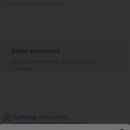
firmy budowlane Olsztyn
Dodaj komentarz
Musisz się
zalogować
, aby móc dodać
komentarz.
Kup najlepsze materiały budowlane
Zobacz naszą ofertę materiałów budowlanych!