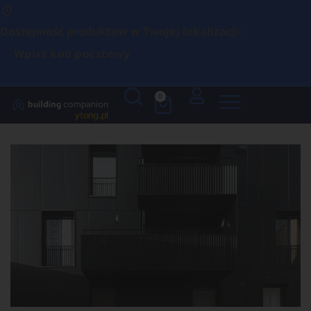
Dostępność produktów w Twojej lokalizacji:
Wpisz kod pocztowy
0