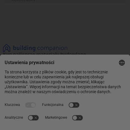
Kup najlepsze materiały budowlane
Zobacz naszą ofertę materiałów budowlanych!
Promocje na najlepsze produkty. Kup teraz
i oszczędzaj.
INFORMACJE
Sklep
ABC Budowy
O NAS
O nas
Kontakt
POMOC