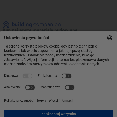
Kup najlepsze materiały budowlane
Zobacz naszą ofertę materiałów budowlanych!
Promocje na najlepsze produkty. Kup teraz
i oszczędzaj.
INFORMACJE
Sklep
ABC Budowy
O NAS
O nas
Kontakt
POMOC
Dostawa