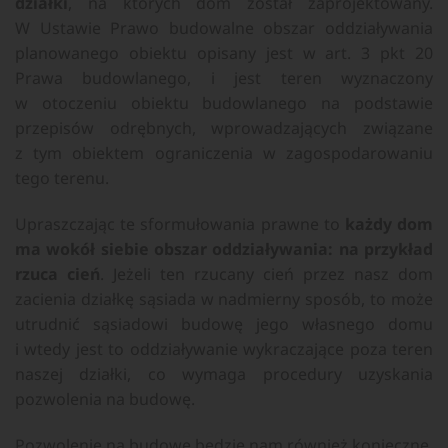
działki
, na których dom został zaprojektowany.
W Ustawie Prawo budowalne obszar oddziaływania
planowanego obiektu opisany jest w art. 3 pkt 20
Prawa budowlanego, i jest teren wyznaczony
w otoczeniu obiektu budowlanego na podstawie
przepisów odrębnych, wprowadzających związane
z tym obiektem ograniczenia w zagospodarowaniu
tego terenu.
Upraszczając te sformułowania prawne to
każdy dom
ma wokół siebie obszar oddziaływania: na przykład
rzuca cień
. Jeżeli ten rzucany cień przez nasz dom
zacienia działkę sąsiada w nadmierny sposób, to może
utrudnić sąsiadowi budowę jego własnego domu
i wtedy jest to oddziaływanie wykraczające poza teren
naszej działki, co wymaga procedury uzyskania
pozwolenia na budowę.
Pozwolenie na budowę będzie nam również konieczne,