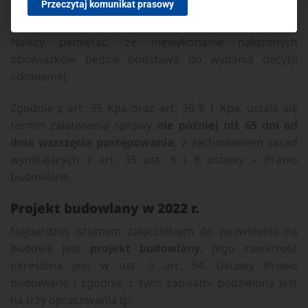
Przeczytaj komunikat prasowy
do dokonania takich czynności.
Należy pamiętać, że niewykonanie nałożonych
obowiązków będzie podstawą do wydania decyzji
odmownej.
Zgodnie z art. 35 Kpa oraz art. 36 § 1 Kpa, ustala się
termin załatwienia sprawy
nie później niż 65 dni od
dnia wszczęcia postępowania,
z zachowaniem zasad
wynikających z art. 35 ust. 6 i 8 ustawy – Prawo
budowlane.
Projekt budowlany w 2022 r.
Najbardziej istotnym załącznikiem do pozwolenia na
budowę jest
projekt budowlany.
Jego zawartość
określona jest w ust. 3 art. 34. Ustawy Prawo
budowlane i zgodnie z tymi zapisami podzielony jest
na trzy opracowania tj.: