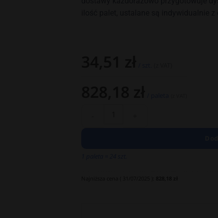
dostawy każdorazowo przygotowuje dyst
ilość palet, ustalane są indywidualnie z
34,51
zł
/ szt.
(z VAT)
828,18
zł
/ paleta
(z VAT)
Dod
1 paleta = 24 szt.
Najniższa cena (
31/07/2025
):
828,18
zł