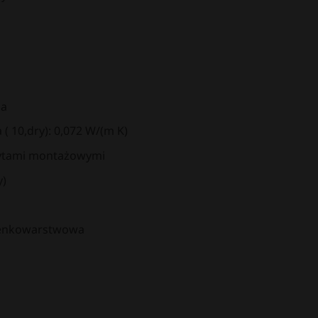
Pa
( 10,dry): 0,072 W/(m K)
wytami montażowymi
y)
ienkowarstwowa