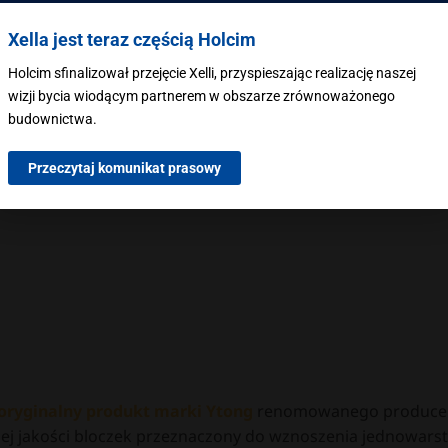
ubości 48 cm to jeden z najcieplejszych dostępnych na ry
Xella jest teraz częścią Holcim
ścian jednowarstwowych
, które
nie wymagają dodatkow
jątkowej izolacyjności cieplnej ( 0,072 W/(m K)) oraz parop
Holcim sfinalizował przejęcie Xelli, przyspieszając realizację naszej
magają utrzymać wolny od wilgoci mikroklimat wewnątrz budy
wizji bycia wiodącym partnerem w obszarze zrównoważonego
budownictwa.
Przeczytaj komunikat prasowy
oryginalny produkt marki Ytong
renomowanego producen
ej jakości bloczek przeznaczony do wznoszenia jednowars