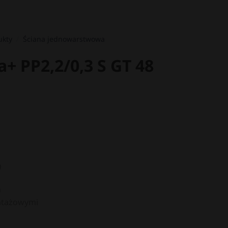
ukty
/
Ściana jednowarstwowa
+ PP2,2/0,3 S GT 48
)
a
ntażowymi