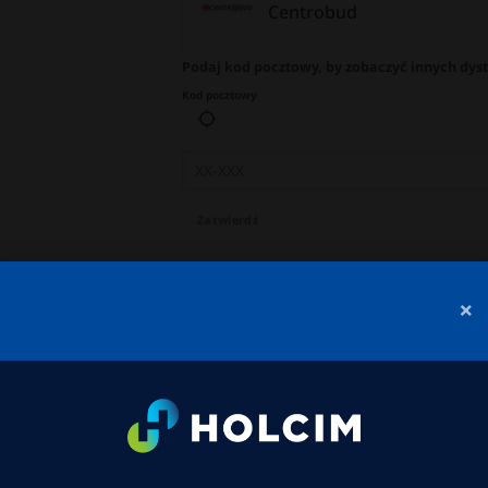
Centrobud
Podaj kod pocztowy, by zobaczyć innych dys
Kod pocztowy
Zatwierdź
×
Dostawa
acje o dostawcy
Więcej produktów