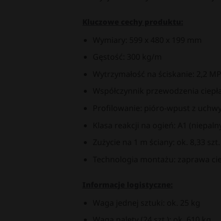
Kluczowe cechy produktu:
Wymiary: 599 x 480 x 199 mm
Gęstość: 300 kg/m
Wytrzymałość na ściskanie: 2,2 M
Współczynnik przewodzenia ciepła 
Profilowanie: pióro-wpust z uch
Klasa reakcji na ogień: A1 (niepaln
Zużycie na 1 m ściany: ok. 8,33 szt.
Technologia montażu: zaprawa c
Informacje logistyczne:
Waga jednej sztuki: ok. 25 kg
Waga palety (24 szt.): ok. 610 kg