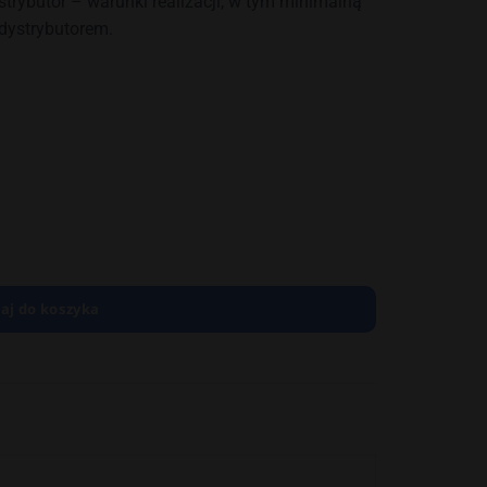
rybutor – warunki realizacji, w tym minimalną
 dystrybutorem.
aj do koszyka