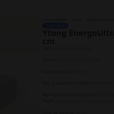
Strona główna
/
Sklep
/
Wszystkie prod
Centrobud
Ytong EnergoUltra
cm
Typ:
bloczek komórkowy
Wymiary:
599 x 480 x 199 mm
Klasa gęstości:
300 kg/m
Wsp. przewodzenia ciepła:
0,072 W/(m K
Wytrzymałość na ściskanie:
2,2 MP
Profil:
pióro-wpust z uchwytami mo
Ilość na palecie:
24 szt.