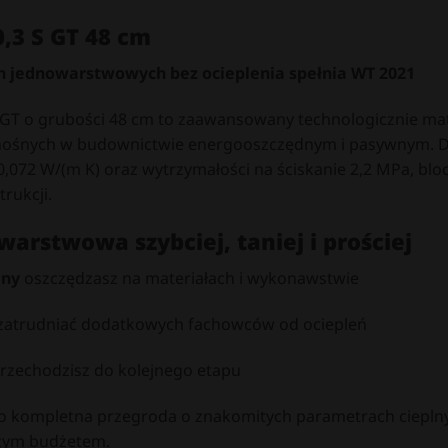
,3 S GT 48 cm
n jednowarstwowych bez ocieplenia spełnia WT 2021
S GT o grubości 48 cm to zaawansowany technologicznie ma
nośnych w budownictwie energooszczędnym i pasywnym.
D
,072 W/(m K) oraz wytrzymałości na ściskanie 2,2 MPa, bl
trukcji.
rstwowa szybciej, taniej i prościej
any
oszczędzasz na materiałach i wykonawstwie
 zatrudniać dodatkowych fachowców od ociepleń
rzechodzisz do kolejnego etapu
o kompletna przegroda o znakomitych parametrach cieplnyc
jszym budżetem.