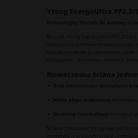
Ytong EnergoUltra PP2,2/0
Innowacyjny bloczek do budowy ścia
Bloczek Ytong EnergoUltra PP2,2/0,3 
wznoszenia jednowarstwowych ścian 
współczynnikowi przewodzenia ciepła 0
izolacyjność termiczną i solidność kons
Nowoczesna ściana jednowa
Brak konieczności docieplania ści
Jedna ekipa budowlana
nie trzeba
Skrócony czas budowy
murujesz i p
Ściana z bloczków Ytong EnergoUltra t
inwestycji w krótszym czasie i z mnie