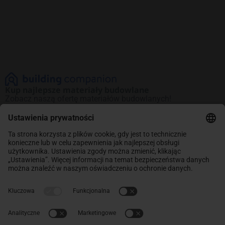
Kup najlepsze materiały budowlane
Zobacz naszą ofertę materiałów budowlanych!
Promocje na najlepsze produkty. Kup teraz
i oszczędzaj.
INFORMACJE
Sklep
ABC Budowy
O NAS
O nas
Kontakt
POMOC
Dostawa