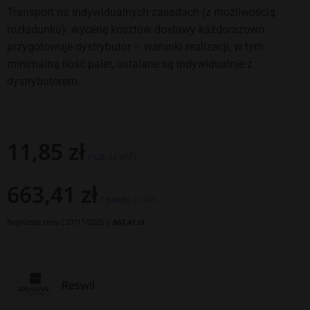
Transport na indywidualnych zasadach (z możliwością
rozładunku): wycenę kosztów dostawy każdorazowo
przygotowuje dystrybutor – warunki realizacji, w tym
minimalną ilość palet, ustalane są indywidualnie z
dystrybutorem.
11,85
zł
/ szt.
(z VAT)
663,41
zł
/ paleta
(z VAT)
Najniższa cena (
27/11/2025
):
663,41
zł
Reswil