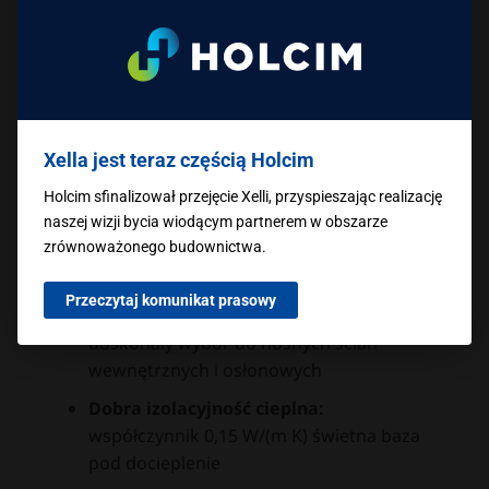
cienkowarstwowa
Średnia wydajność z palety: 6,72
Ilość na palecie: 56 szt.
Informacje logistyczne:
Xella jest teraz częścią Holcim
Ilość na palecie
:
56 szt.
Holcim sfinalizował przejęcie Xelli, przyspieszając realizację
naszej wizji bycia wiodącym partnerem w obszarze
Waga palety
:
ok. 1050 kg
zrównoważonego budownictwa.
Beton komórkowy – zalety materiału Ytong:
Przeczytaj komunikat prasowy
Wytrzymałość konstrukcyjna:
doskonały wybór do nośnych ścian
wewnętrznych i osłonowych
Dobra izolacyjność cieplna:
współczynnik 0,15 W/(m K) świetna baza
pod docieplenie