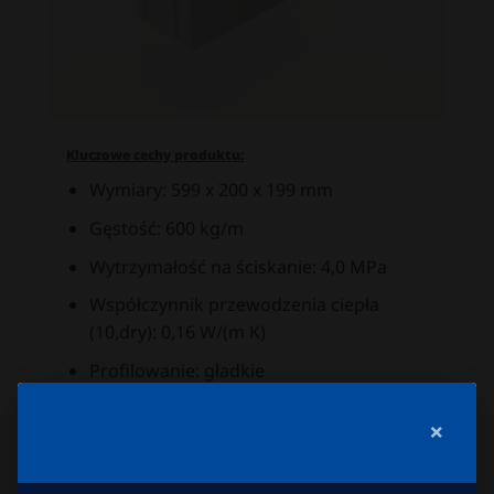
Kluczowe cechy produktu:
Wymiary: 599 x 200 x 199 mm
Gęstość: 600 kg/m
Wytrzymałość na ściskanie: 4,0 MPa
Współczynnik przewodzenia ciepła
(10,dry): 0,16 W/(m K)
Profilowanie: gładkie
Klasa reakcji na ogień: A1 (niepalny)
×
Zużycie na 1 m ściany: 8,33 szt.
Technologia montażu: zaprawa