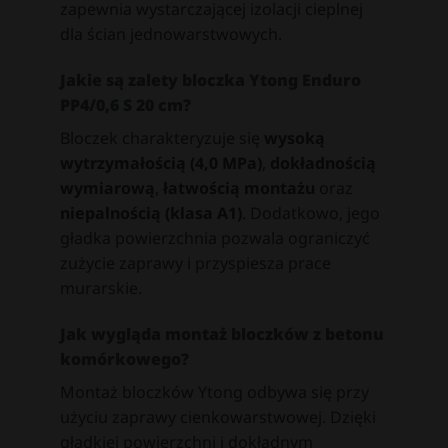
zapewnia wystarczającej izolacji cieplnej
dla ścian jednowarstwowych.
Jakie są zalety bloczka Ytong Enduro
PP4/0,6 S 20 cm?
Bloczek charakteryzuje się
wysoką
wytrzymałością (4,0 MPa)
,
dokładnością
wymiarową
,
łatwością montażu
oraz
niepalnością (klasa A1)
. Dodatkowo, jego
gładka powierzchnia pozwala ograniczyć
zużycie zaprawy i przyspiesza prace
murarskie.
Jak wygląda montaż bloczków z betonu
komórkowego?
Montaż bloczków Ytong odbywa się przy
użyciu zaprawy cienkowarstwowej. Dzięki
gładkiej powierzchni i dokładnym