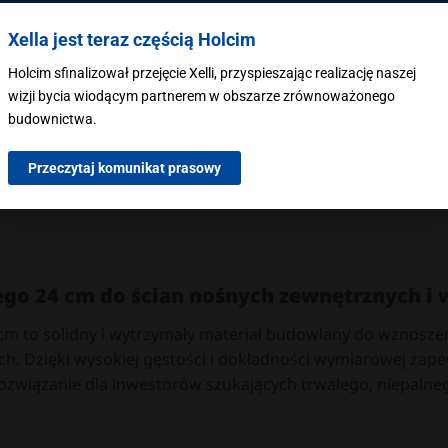
ość termiczną ora
z solidność konstrukcji.
Xella jest teraz częścią Holcim
ginalny produkt marki Ytong
Holcim sfinalizował przejęcie Xelli, przyspieszając realizację naszej
wizji bycia wiodącym partnerem w obszarze zrównoważonego
budownictwa.
Przeczytaj komunikat prasowy
go 24 cm do ścian nośnych zewnętrznych i
cm to solidny i wytrzymały materiał budowlany do wznosze
h. Dzięki wysokiej gęstości i dokładności wymiarowej zape
 rozwiązanie dla inwestorów szukających trwałego, niepalne