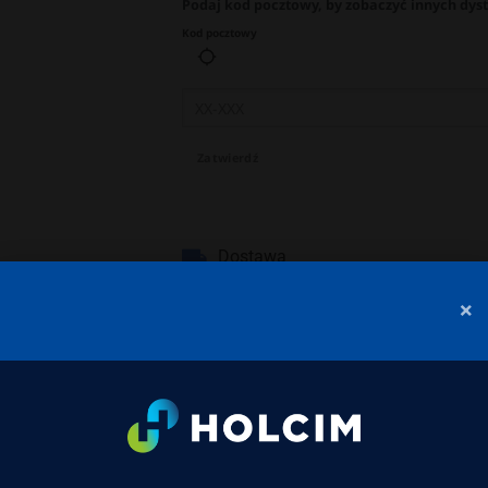
Podaj kod pocztowy, by zobaczyć innych dys
Kod pocztowy
Zatwierdź
Dostawa
×
acje o dostawcy
Więcej produktów
rubości 24 cm to wysokiej jakości materiał budowlany prz
olacji) oraz wewnętrznych.
Dzięki połączeniu gęstości 600 