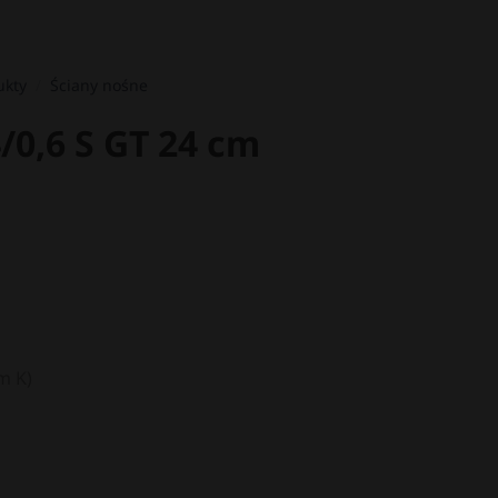
ukty
/
Ściany nośne
/0,6 S GT 24 cm
m K)