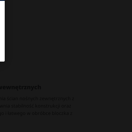
 wewnętrznych
nia ścian nośnych zewnętrznych z
wnia stabilność konstrukcji oraz
go i łatwego w obróbce bloczka z