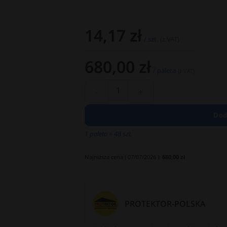
14,17
zł
/ szt.
(z VAT)
680,00
zł
/ paleta
(z VAT)
Dod
1 paleta = 48 szt.
Najniższa cena (
07/07/2026
):
680,00
zł
PROTEKTOR-POLSKA