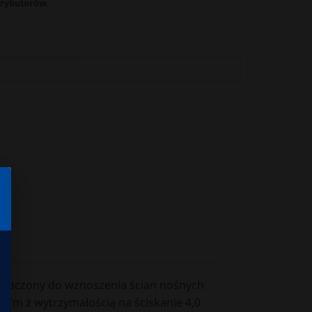
trybutorów.
eznaczony do wznoszenia ścian nośnych
kg/m z wytrzymałością na ściskanie 4,0