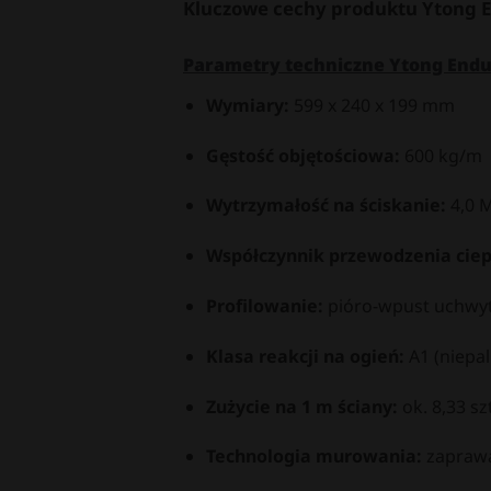
Kluczowe cechy produktu
Ytong E
Parametry techniczne
Ytong Endur
Wymiary:
599 x 240 x 199 mm
Gęstość objętościowa:
600 kg/m
Wytrzymałość na ściskanie:
4,0 
Współczynnik przewodzenia ciepł
Profilowanie:
pióro-wpust uchwy
Klasa reakcji na ogień:
A1 (niepal
Zużycie na 1 m ściany:
ok. 8,33 szt
Technologia murowania:
zapraw