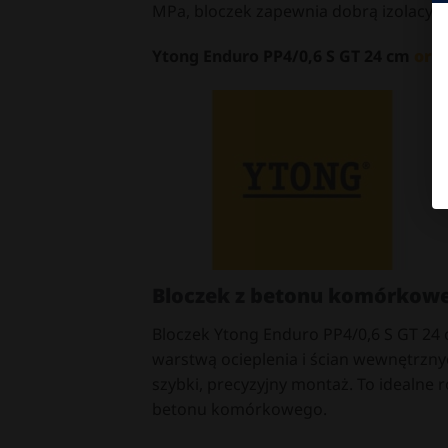
MPa, bloczek zapewnia dobrą izolacyjn
Ytong Enduro PP4/0,6 S GT 24 cm
ory
Bloczek z betonu komórkowe
Bloczek Ytong Enduro PP4/0,6 S GT 24 
warstwą ocieplenia i ścian wewnętrznyc
szybki, precyzyjny montaż. To idealne
betonu komórkowego.