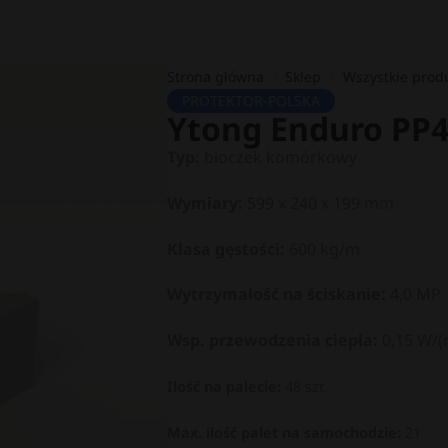
Strona główna
/
Sklep
/
Wszystkie prod
PROTEKTOR-POLSKA
Ytong Enduro PP4
Typ:
bloczek komórkowy
Wymiary:
599 x 240 x 199 mm
Klasa gęstości:
600 kg/m
Wytrzymałość na ściskanie:
4,0 MP
Wsp. przewodzenia ciepła:
0,15 W/(
Ilość na palecie:
48 szt.
Max. ilość palet na samochodzie:
21