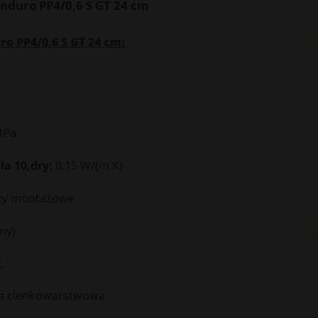
nduro PP4/0,6 S GT 24 cm
o PP4/0,6 S GT 24 cm:
MPa
a 10,dry:
0,15 W/(m K)
ty montażowe
ny)
.
a cienkowarstwowa