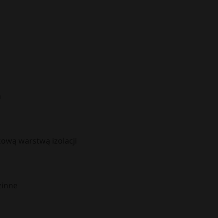
m
ową warstwą izolacji
zinne