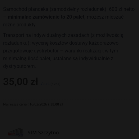
Samochód plandeka (samodzielny rozładunek): 600 zł netto
–
minimalne zamówienie to 20 palet,
możesz mieszać
różne produkty.
Transport na indywidualnych zasadach (z możliwością
rozładunku): wycenę kosztów dostawy każdorazowo
przygotowuje dystrybutor – warunki realizacji, w tym
minimalną ilość palet, ustalane są indywidualnie z
dystrybutorem.
35,00
zł
/ szt.
(z VAT)
Najniższa cena (
16/03/2026
):
35,00
zł
SIM Szczytno