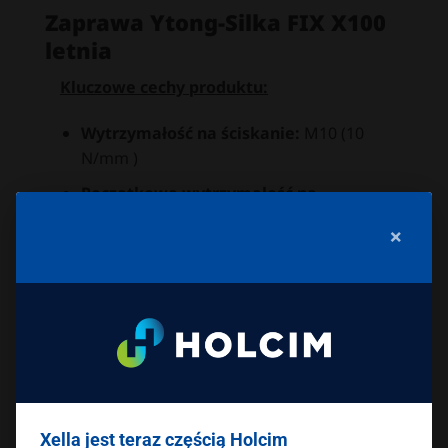
Zaprawa Ytong-Silka FIX X100
letnia
Kluczowe cechy produktu:
Wytrzymałość na ściskanie:
M10 (10
N/mm )
Początkowa wytrzymałość na
ścinanie:
0,20 N/mm
×
Współczynnik przewodzenia ciepła
10,dry:
0,49 W/(mK) przy P 50 ; 0,53
W/(mK) przy P 90
Reakcja na ogień:
klasa A1
Uziarnienie:
0 1,2 mm
Grubość spoiny:
0,5 3 mm
Xella jest teraz częścią Holcim
Zużycie:
13,3 kg/m (bez wypełniania