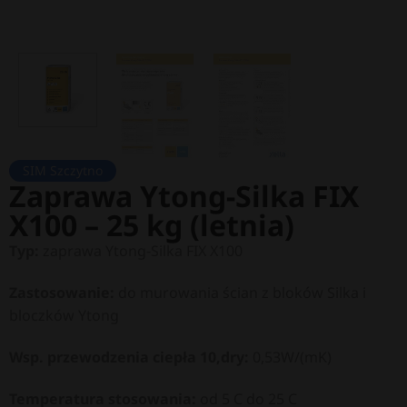
SIM Szczytno
Zaprawa Ytong-Silka FIX
X100 – 25 kg (letnia)
Typ:
zaprawa Ytong-Silka FIX X100
Zastosowanie:
do murowania ścian z bloków Silka i
bloczków Ytong
Wsp. przewodzenia ciepła 10,dry:
0,53
W/(mK)
Temperatura stosowania:
od 5 C do 25 C