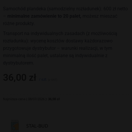
Samochód plandeka (samodzielny rozładunek): 600 zł netto
–
minimalne zamówienie to 20 palet,
możesz mieszać
różne produkty.
Transport na indywidualnych zasadach (z możliwością
rozładunku): wycenę kosztów dostawy każdorazowo
przygotowuje dystrybutor – warunki realizacji, w tym
minimalną ilość palet, ustalane są indywidualnie z
dystrybutorem.
36,00
zł
/ szt.
(z VAT)
Najniższa cena (
08/07/2026
):
36,00
zł
STAL-BUD