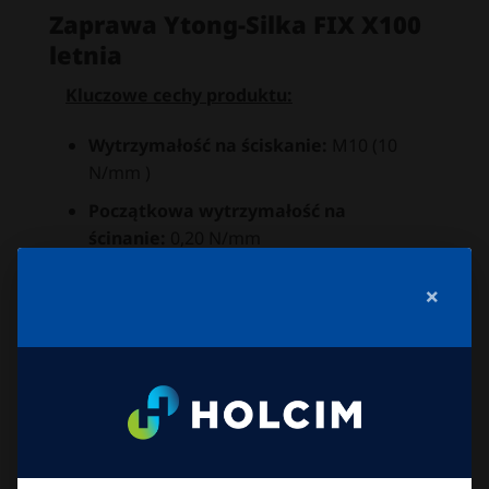
Zaprawa Ytong-Silka FIX X100
letnia
Kluczowe cechy produktu:
Wytrzymałość na ściskanie:
M10 (10
N/mm )
Początkowa wytrzymałość na
ścinanie:
0,20 N/mm
Współczynnik przewodzenia ciepła
×
10,dry:
0,49 W/(mK) przy P 50 ; 0,53
W/(mK) przy P 90
Reakcja na ogień:
klasa A1
Uziarnienie:
0 1,2 mm
Grubość spoiny:
0,5 3 mm
Zużycie:
13,3 kg/m (bez wypełniania