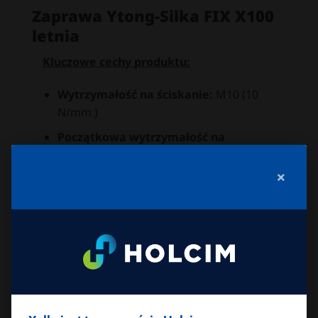
Zaprawa Ytong-Silka FIX X100
letnia
Kluczowe cechy produktu:
Wytrzymałość na ściskanie:
M10 (10
N/mm )
Początkowa wytrzymałość na
ścinanie:
0,20 N/mm
×
Współczynnik przewodzenia ciepła
10,dry:
0,49 W/(mK) przy P 50 ; 0,53
W/(mK) przy P 90
Reakcja na ogień:
klasa A1
Uziarnienie:
0 1,2 mm
Grubość spoiny:
0,5 3 mm
Zużycie:
13,3 kg/m (bez wypełniania