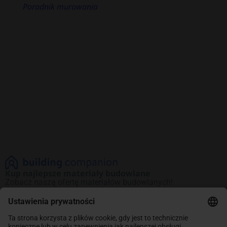
Poradnik murowania
Kup najlepsze materiały budowlane
Zobacz naszą ofertę materiałów budowlanych!
Promocje na najlepsze produkty. Kup teraz
i oszczędzaj.
INFORMACJE