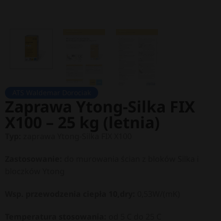
ATS Waldemar Dorociak
Zaprawa Ytong-Silka FIX
X100 – 25 kg (letnia)
Typ:
zaprawa Ytong-Silka FIX X100
Zastosowanie:
do murowania ścian z bloków Silka i
bloczków Ytong
Wsp. przewodzenia ciepła 10,dry:
0,53
W/(mK)
Temperatura stosowania:
od 5 C do 25 C