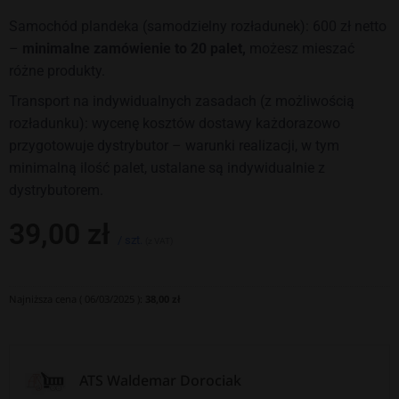
Samochód plandeka (samodzielny rozładunek): 600 zł netto
–
minimalne zamówienie to 20 palet,
możesz mieszać
różne produkty.
Transport na indywidualnych zasadach (z możliwością
rozładunku): wycenę kosztów dostawy każdorazowo
przygotowuje dystrybutor – warunki realizacji, w tym
minimalną ilość palet, ustalane są indywidualnie z
dystrybutorem.
39,00
zł
/ szt.
(z VAT)
Najniższa cena (
06/03/2025
):
38,00
zł
ATS Waldemar Dorociak