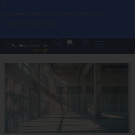
Dostępność produktów w Twojej lokalizacji:
Wpisz kod pocztowy
0