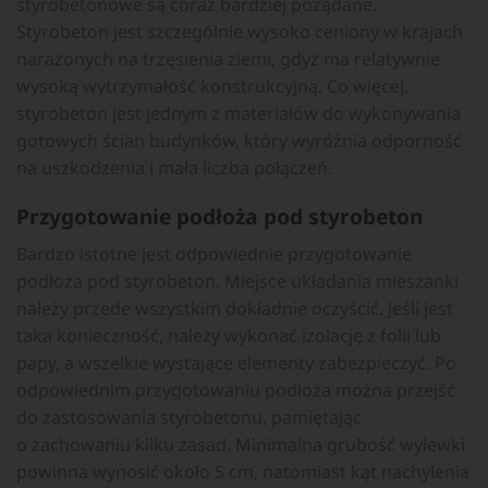
styrobetonowe są coraz bardziej pożądane.
Styrobeton jest szczególnie wysoko ceniony w krajach
narażonych na trzęsienia ziemi, gdyż ma relatywnie
wysoką wytrzymałość konstrukcyjną. Co więcej,
styrobeton jest jednym z materiałów do wykonywania
gotowych ścian budynków, który wyróżnia odporność
na uszkodzenia i mała liczba połączeń.
Przygotowanie podłoża pod styrobeton
Bardzo istotne jest odpowiednie przygotowanie
podłoża pod styrobeton. Miejsce układania mieszanki
należy przede wszystkim dokładnie oczyścić. Jeśli jest
taka konieczność, należy wykonać izolację z folii lub
papy, a wszelkie wystające elementy zabezpieczyć. Po
odpowiednim przygotowaniu podłoża można przejść
do zastosowania styrobetonu, pamiętając
o zachowaniu kilku zasad. Minimalna grubość wylewki
powinna wynosić około 5 cm, natomiast kąt nachylenia