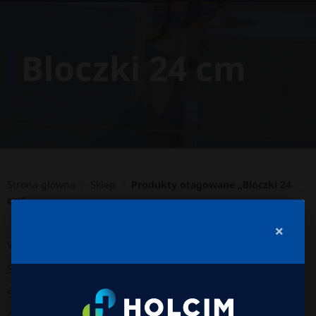
Bloczki 24 cm
Strona główna
/
Sklep
/
Produkty otagowane „Bloczki 24
cm”
×
Wszystkie produkty
Ściana jednowarstwowa
Ściany nośne