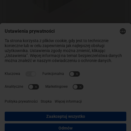
Ytong Enduro PP4/0,6 S GT 24 cm
14,35
zł
(z VAT)
/ szt.
688,80
zł
/ paleta
(z VAT)
Zobacz produkt
Kup najlepsze materiały budowlane
Zobacz naszą ofertę materiałów budowlanych!
Promocje na najlepsze produkty. Kup teraz
i oszczędzaj.
INFORMACJE