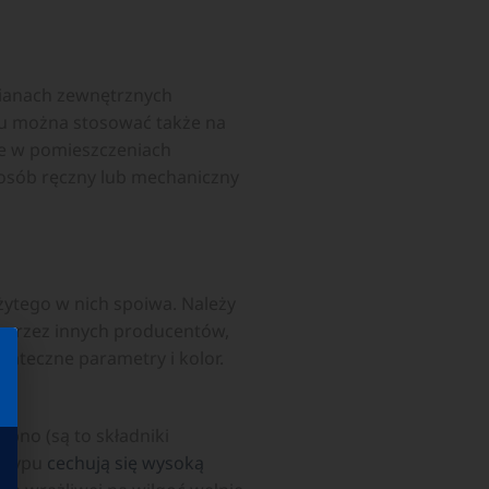
ianach zewnętrznych
pu można stosować także na
że w pomieszczeniach
osób ręczny lub mechaniczny
ytego w nich spoiwa. Należy
 przez innych producentów,
tateczne parametry i kolor.
pno (są to składniki
o typu
cechują się wysoką