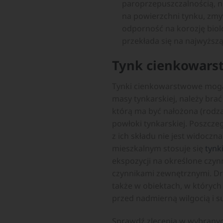
paroprzepuszczalnością, n
na powierzchni tynku, zm
odporność na korozję biol
przekłada się na najwyżs
Tynk cienkowars
Tynki cienkowarstwowe mogą 
masy tynkarskiej, należy brać
którą ma być nałożona (rodza
powłoki tynkarskiej. Poszcze
z ich składu nie jest widoczn
mieszkalnym stosuje się
tynk
ekspozycji na określone czy
czynnikami zewnętrznymi. Droż
także w obiektach, w który
przed nadmierną wilgocią i s
Sprawdź zlecenia w wybrany