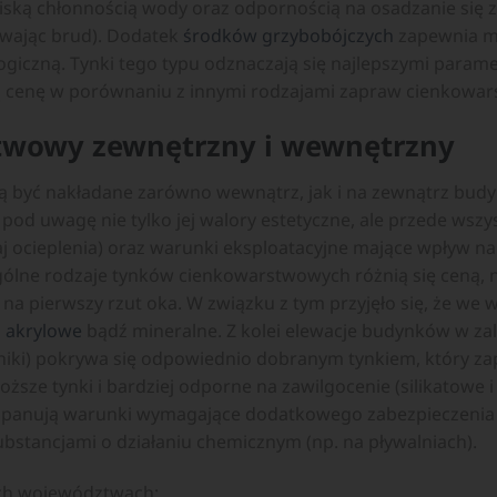
iską chłonnością wody oraz odpornością na osadzanie się z
ywając brud). Dodatek
środków grzybobójczych
zapewnia m
ogiczną. Tynki tego typu odznaczają się najlepszymi param
zą cenę w porównaniu z innymi rodzajami zapraw cienkowa
twowy zewnętrzny i wewnętrzny
być nakładane zarówno wewnątrz, jak i na zewnątrz budy
 pod uwagę nie tylko jej walory estetyczne, ale przede wszy
j ocieplenia) oraz warunki eksploatacyjne mające wpływ na
gólne rodzaje tynków cienkowarstwowych różnią się ceną, 
a na pierwszy rzut oka. W związku z tym przyjęło się, że we
i akrylowe
bądź mineralne. Z kolei elewacje budynków w zależ
nniki) pokrywa się odpowiednio dobranym tynkiem, który z
sze tynki i bardziej odporne na zawilgocenie (silikatowe i
ch panują warunki wymagające dodatkowego zabezpieczeni
ubstancjami o działaniu chemicznym (np. na pływalniach).
ch województwach: