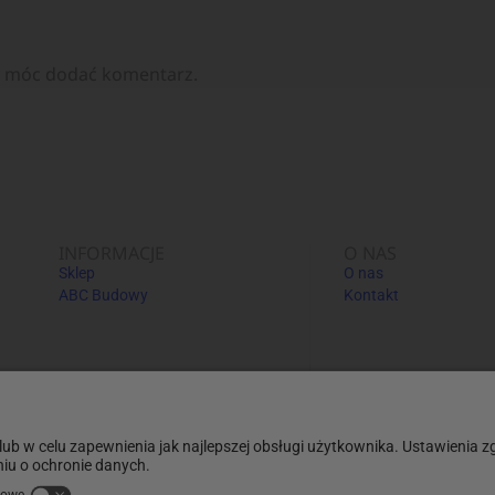
y móc dodać komentarz.
INFORMACJE
O NAS
Sklep
O nas
ABC Budowy
Kontakt
Informacje dodatkowe: