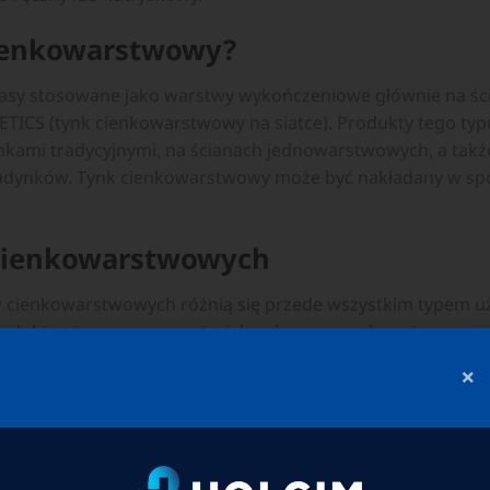
cienkowarstwowy?
asy stosowane jako warstwy wykończeniowe głównie na śc
ETICS (tynk cienkowarstwowy na siatce). Produkty tego ty
nkami tradycyjnymi, na ścianach jednowarstwowych, a tak
budynków. Tynk cienkowarstwowy może być nakładany w sp
cienkowarstwowych
 cienkowarstwowych różnią się przede wszystkim typem uż
rodukty z tym samym materiałem łączącym, ale wytworzone
roporcjami poszczególnych składników, co wpływa na ich os
×
ów tynków cienkowarstwowych można wymienić:
ralny – zaprawa zawierająca w swoim składzie cement i wa
im w tradycyjnych tynkach grubowarstwowych). Tynki teg