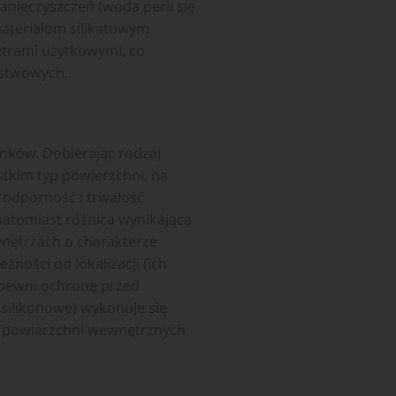
anieczyszczeń (woda perli się
ateriałom silikatowym
etrami użytkowymi, co
rstwowych.
nków. Dobierając rodzaj
stkim typ powierzchni, na
 odporność i trwałość
natomiast różnica wynikająca
 wnętrzach o charakterze
ności od lokalizacji (ich
apewni ochronę przed
 silikonowe) wykonuje się
a powierzchni wewnętrznych