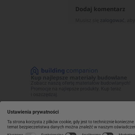
Dodaj komentarz
Musisz się
zalogować
, ab
Kup najlepsze materiały budowlane
Zobacz naszą ofertę materiałów budowlanych!
Promocje na najlepsze produkty. Kup teraz
i oszczędzaj.
Regulaminy:
Polityki:
Regulamin ogólny