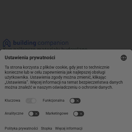
Kup najlepsze materiały budowlane
Zobacz naszą ofertę materiałów budowlanych!
Promocje na najlepsze produkty. Kup teraz
i oszczędzaj.
INFORMACJE
Sklep
ABC Budowy
O NAS
O nas
Kontakt
POMOC
Dostawa