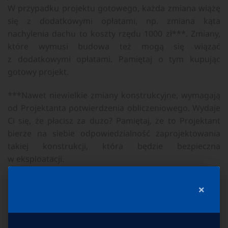
W przypadku projektu gotowego, każda zmiana wiążę
się z dodatkowymi opłatami, np. zmiana kąta
nachylenia dachu to koszty rzędu 1000 zł***. Zmiany,
które wymusi budowa też mogą się wiązać
z dodatkowymi opłatami. Pamiętaj o tym kupując
gotowy projekt.
***Nawet niewielkie zmiany konstrukcyjne, wymagają
od Projektanta potwierdzenia obliczeniowego. Wydaje
Ci się, że płacisz za dużo? Pamiętaj, że to Projektant
bierze na siebie odpowiedzialność zaprojektowania
takiej konstrukcji, która będzie bezpieczna
w eksploatacji.
×
Ekipa budowlana: tu znajduje się najwięcej
ukrytych kosztów.