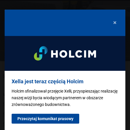
Giergips
×
Strona główna
/
Giergips
Xella jest teraz częścią Holcim
Holcim sfinalizował przejęcie Xelli, przyspieszając realizację
Wszystkie produkty
naszej wizji bycia wiodącym partnerem w obszarze
Ściana jednowarstwowa
zrównoważonego budownictwa.
Ściany nośne
Przeczytaj komunikat prasowy
Ściana działowa