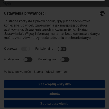
Płytki
Zaprawy
Izolacja termiczna
Nie znaleziono produktów
Kup najlepsze materiały budowlane
Zobacz naszą ofertę materiałów budowlanych!
Promocje na najlepsze produkty. Kup teraz
i oszczędzaj.
INFORMACJE
Sklep
ABC Budowy