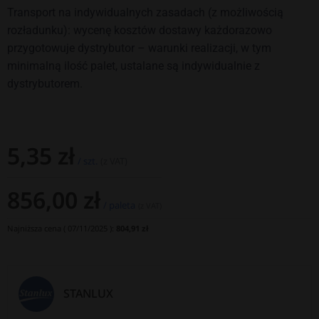
Transport na indywidualnych zasadach (z możliwością
rozładunku): wycenę kosztów dostawy każdorazowo
przygotowuje dystrybutor – warunki realizacji, w tym
minimalną ilość palet, ustalane są indywidualnie z
dystrybutorem.
5,35
zł
/ szt.
(z VAT)
856,00
zł
/ paleta
(z VAT)
Najniższa cena (
07/11/2025
):
804,91
zł
STANLUX