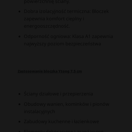
powierzchnię ściany.
Dobra izolacyjność termiczna: Bloczek
zapewnia komfort cieplny i
energooszczędność.
Odporność ogniowa: Klasa A1 zapewnia
najwyższy poziom bezpieczeństwa
Zastosowanie bloczka Ytong 7,5 cm
Ściany działowe i przepierzenia
Obudowy wanien, kominków i pionów
instalacyjnych
Zabudowy kuchenne i łazienkowe
Elementy dekoracyjne i aranżacyjne