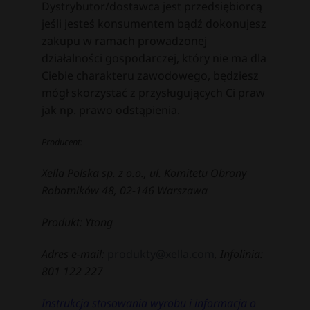
Dystrybutor/dostawca jest przedsiębiorcą
jeśli jesteś konsumentem bądź dokonujesz
zakupu w ramach prowadzonej
działalności gospodarczej, który nie ma dla
Ciebie charakteru zawodowego, będziesz
mógł skorzystać z przysługujących Ci praw
jak np. prawo odstąpienia.
Producent:
Xella Polska sp. z o.o., ul. Komitetu Obrony
Robotników 48, 02-146 Warszawa
Produkt: Ytong
Adres e-mail:
produkty@xella.com
, Infolinia:
801 122 227
Instrukcja stosowania wyrobu i informacja o