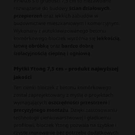
PP4/0,6 S o grubości 7,5 cm to niezawodne
rozwiązanie do budowy
ścian działowych
,
przepierzeń
oraz lekkich zabudów w
budownictwie mieszkaniowym i komercyjnym.
Wykonany z autoklawizowanego betonu
komórkowego bloczek wyróżnia się
lekkością
,
łatwą obróbką
oraz
bardzo dobrą
izolacyjnością cieplną i ogniową
.
Płytki Ytong 7,5 cm – produkt najwyższej
jakości
Ten cienki bloczek z betonu komórkowego
został zaprojektowany z myślą o projektach
wymagających
oszczędności przestrzeni
i
precyzyjnego montażu
. Dzięki zastosowaniu
technologii cienkowarstwowej i gładkiemu
profilowi, bloczek Ytong pozwala na szybkie i
czyste murowanie bez potrzeby dodatkowych