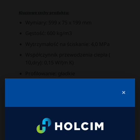
Kluczowe cechy produktu:
Wymiary: 599 x 75 x 199 mm
Gęstość: 600 kg/m3
Wytrzymałość na ściskanie: 4,0 MPa
Współczynnik przewodzenia ciepła (
10,dry): 0,15 W/(m K)
Profilowanie: gładkie
Klasa reakcji na ogień: A1 (niepalny)
×
Zużycie na 1 m ściany: 8,33 szt.
Technologia montażu: zaprawa
cienkowarstwowa
Średnia wydajność z palety m : 0,48
Ilość na palecie: 160 szt