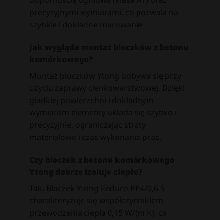
odpornością ogniową (klasa A1) oraz
precyzyjnymi wymiarami, co pozwala na
szybkie i dokładne murowanie.
Jak wygląda montaż bloczków z betonu
komórkowego?
Montaż bloczków Ytong odbywa się przy
użyciu zaprawy cienkowarstwowej. Dzięki
gładkiej powierzchni i dokładnym
wymiarom elementy układa się szybko i
precyzyjnie, ograniczając straty
materiałowe i czas wykonania prac.
Czy bloczek z betonu komórkowego
Ytong dobrze izoluje ciepło?
Tak. Bloczek Ytong Enduro PP4/0,6 S
charakteryzuje się współczynnikiem
przewodzenia ciepła 0,15 W/(m K), co