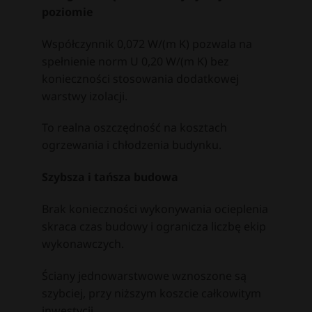
poziomie
Współczynnik 0,072 W/(m K) pozwala na
spełnienie norm U 0,20 W/(m K) bez
konieczności stosowania dodatkowej
warstwy izolacji.
To realna oszczędność na kosztach
ogrzewania i chłodzenia budynku.
Szybsza i tańsza budowa
Brak konieczności wykonywania ocieplenia
skraca czas budowy i ogranicza liczbę ekip
wykonawczych.
Ściany jednowarstwowe wznoszone są
szybciej, przy niższym koszcie całkowitym
inwestycji.