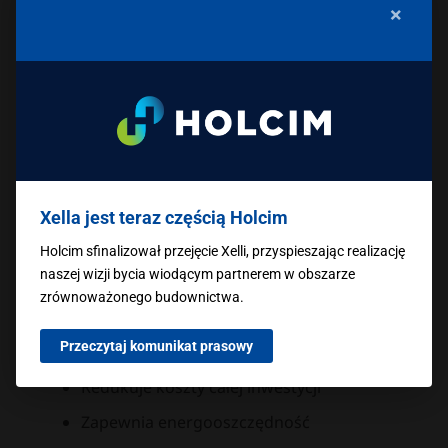
×
Informacje logistyczne:
Waga jednej sztuki: ok. 25 kg
Waga palety (24 szt.): ok. 610 kg
Średnia wydajność z palety: 2,88
Xella jest teraz częścią Holcim
Ilość na palecie: 24 szt.
Holcim sfinalizował przejęcie Xelli, przyspieszając realizację
Beton komórkowy – zalety materiału
Ytong
naszej wizji bycia wiodącym partnerem w obszarze
EnergoUltra 48 cm
zrównoważonego budownictwa.
Spełnia WT 2021 bez dodatkowego
Przeczytaj komunikat prasowy
ocieplenia
Redukuje koszty całej inwestycji
Zapewnia energooszczędność