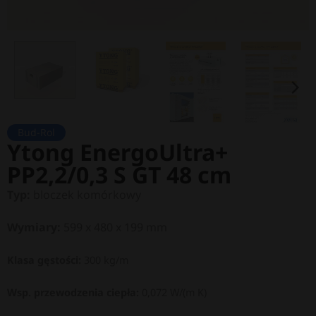
Bud-Rol
Ytong EnergoUltra+
PP2,2/0,3 S GT 48 cm
Typ:
bloczek komórkowy
Wymiary:
599 x 480 x 199 mm
Klasa gęstości:
300 kg/m
Wsp. przewodzenia ciepła:
0,072 W/(m K)