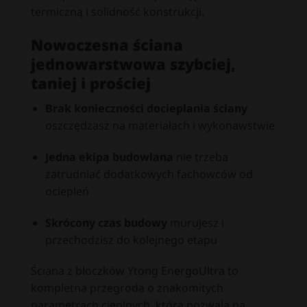
termiczną i solidność konstrukcji.
Nowoczesna ściana
jednowarstwowa szybciej,
taniej i prościej
Brak konieczności docieplania ściany
oszczędzasz na materiałach i wykonawstwie
Jedna ekipa budowlana
nie trzeba
zatrudniać dodatkowych fachowców od
ociepleń
Skrócony czas budowy
murujesz i
przechodzisz do kolejnego etapu
Ściana z bloczków Ytong EnergoUltra to
kompletna przegroda o znakomitych
parametrach cieplnych, która pozwala na