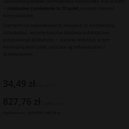
Samochód plandeka (samodzielny rozładunek): 600 zł netto
–
minimalne zamówienie to 20 palet,
możesz mieszać
różne produkty.
Transport na indywidualnych zasadach (z możliwością
rozładunku): wycenę kosztów dostawy każdorazowo
przygotowuje dystrybutor – warunki realizacji, w tym
minimalną ilość palet, ustalane są indywidualnie z
dystrybutorem.
34,49
zł
/ szt.
(z VAT)
827,76
zł
/ paleta
(z VAT)
Najniższa cena (
26/06/2026
):
827,76
zł