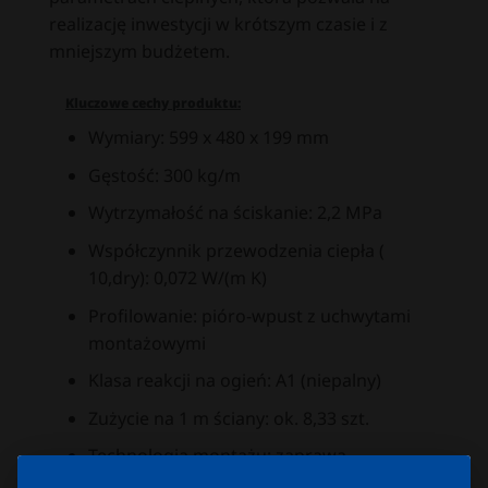
realizację inwestycji w krótszym czasie i z
mniejszym budżetem.
Kluczowe cechy produktu:
Wymiary: 599 x 480 x 199 mm
Gęstość: 300 kg/m
Wytrzymałość na ściskanie: 2,2 MPa
Współczynnik przewodzenia ciepła (
10,dry): 0,072 W/(m K)
Profilowanie: pióro-wpust z uchwytami
montażowymi
Klasa reakcji na ogień: A1 (niepalny)
Zużycie na 1 m ściany: ok. 8,33 szt.
Technologia montażu: zaprawa
cienkowarstwowa