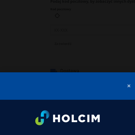
Podaj kod pocztowy, by zobaczyć innych dys
Kod pocztowy
Zatwierdź
Dostawa
×
acje o dostawcy
Więcej produktów
rubości 24 cm to wysokiej jakości materiał budowlany prz
olacji) oraz wewnętrznych.
Dzięki połączeniu gęstości 600 