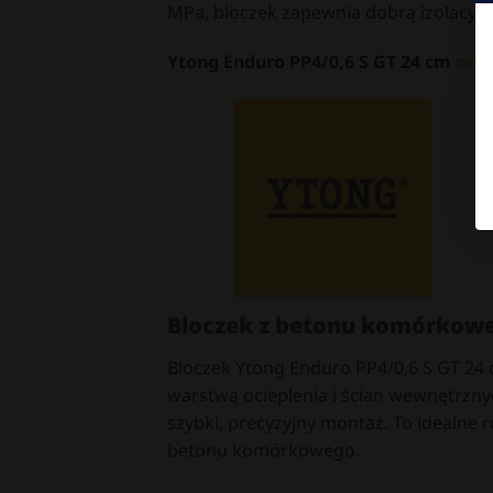
MPa, bloczek zapewnia dobrą izolacyjn
Ytong Enduro PP4/0,6 S GT 24 cm
ory
Bloczek z betonu komórkowe
Bloczek Ytong Enduro PP4/0,6 S GT 24 
warstwą ocieplenia i ścian wewnętrznyc
szybki, precyzyjny montaż. To idealne
betonu komórkowego.