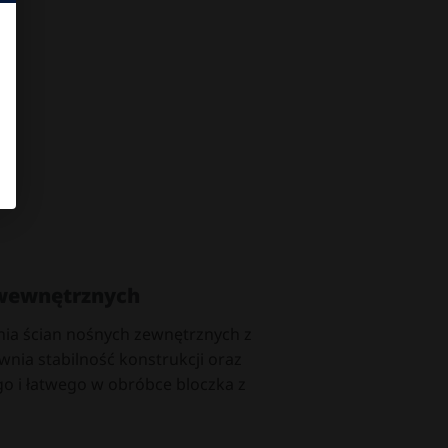
 wewnętrznych
nia ścian nośnych zewnętrznych z
wnia stabilność konstrukcji oraz
go i łatwego w obróbce bloczka z