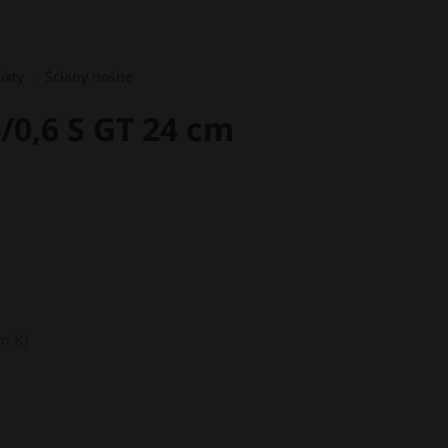
ukty
/
Ściany nośne
/0,6 S GT 24 cm
m K)