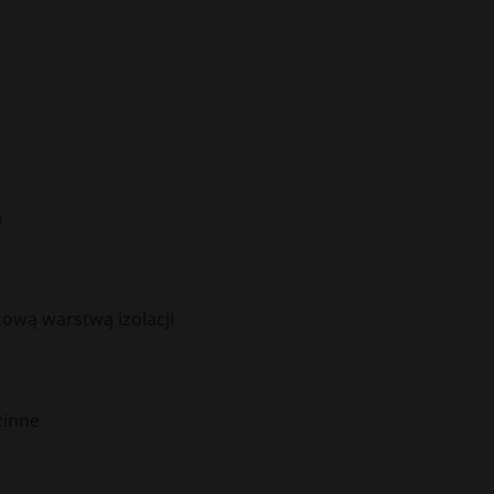
m
ową warstwą izolacji
zinne