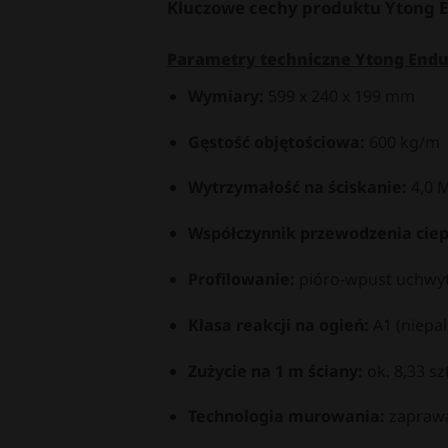
Kluczowe cechy produktu
Ytong E
Parametry techniczne
Ytong Endur
Wymiary:
599 x 240 x 199 mm
Gęstość objętościowa:
600 kg/m
Wytrzymałość na ściskanie:
4,0 
Współczynnik przewodzenia ciepł
Profilowanie:
pióro-wpust uchwy
Klasa reakcji na ogień:
A1 (niepal
Zużycie na 1 m ściany:
ok. 8,33 szt
Technologia murowania:
zapraw