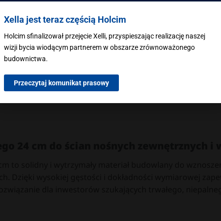
ość termiczną ora
z solidność konstrukcji.
Xella jest teraz częścią Holcim
ginalny produkt marki Ytong
Holcim sfinalizował przejęcie Xelli, przyspieszając realizację naszej
wizji bycia wiodącym partnerem w obszarze zrównoważonego
budownictwa.
Przeczytaj komunikat prasowy
go 24 cm do ścian nośnych zewnętrznych i
cm to solidny i wytrzymały materiał budowlany do wznosze
h. Dzięki wysokiej gęstości i dokładności wymiarowej zape
 rozwiązanie dla inwestorów szukających trwałego, niepalne