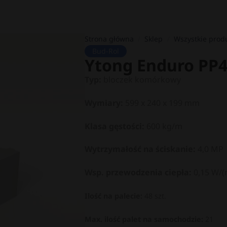
Strona główna
/
Sklep
/
Wszystkie prod
Bud-Rol
Ytong Enduro PP4
Typ:
bloczek komórkowy
Wymiary:
599 x 240 x 199 mm
Klasa gęstości:
600 kg/m
Wytrzymałość na ściskanie:
4,0 MP
Wsp. przewodzenia ciepła:
0,15 W/(
Ilość na palecie:
48 szt.
Max. ilość palet na samochodzie:
21