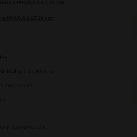
nduro PP4/0,6 S GT 24 cm
o PP4/0,6 S GT 24 cm:
MPa
a 10,dry:
0,15 W/(m K)
ty montażowe
ny)
.
a cienkowarstwowa