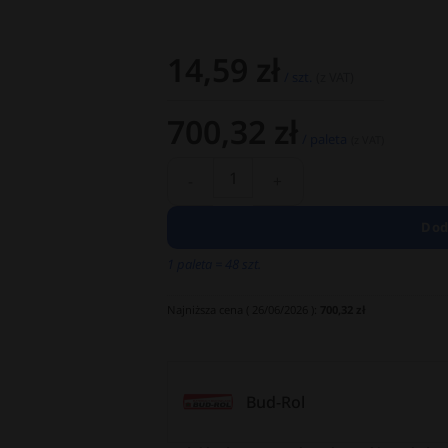
14,59
zł
/ szt.
(z VAT)
700,32
zł
/ paleta
(z VAT)
Dod
1 paleta = 48 szt.
Najniższa cena (
26/06/2026
):
700,32
zł
Bud-Rol