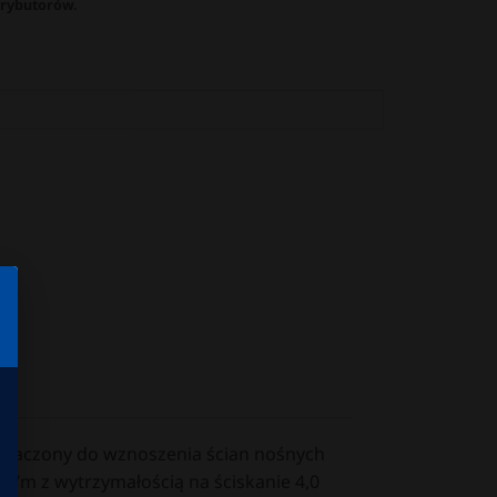
trybutorów.
eznaczony do wznoszenia ścian nośnych
kg/m z wytrzymałością na ściskanie 4,0