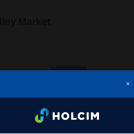
lny Market
Udostępnij
×
Regulamin