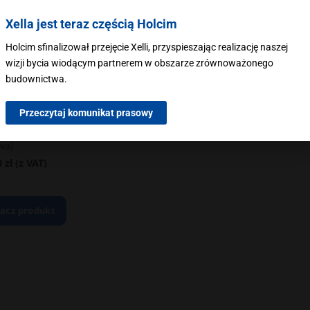
Xella jest teraz częścią Holcim
Holcim sfinalizował przejęcie Xelli, przyspieszając realizację naszej
wizji bycia wiodącym partnerem w obszarze zrównoważonego
budownictwa.
Przeczytaj komunikat prasowy
TKIE PRODUKTY
wa Ytong-Silka FIX X101 25 kg
wa)
0
zł
(z VAT)
acz produkt