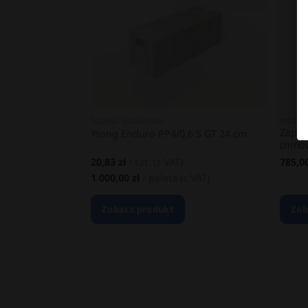
ŚCIANA DZIAŁOWA
WSZYS
Zapra
Ytong Enduro PP4/0,6 S GT 24 cm
(zimo
20,83
zł
/ szt.
(z VAT)
785,0
1 000,00
zł
/ paleta
(z VAT)
Zobacz produkt
Zob