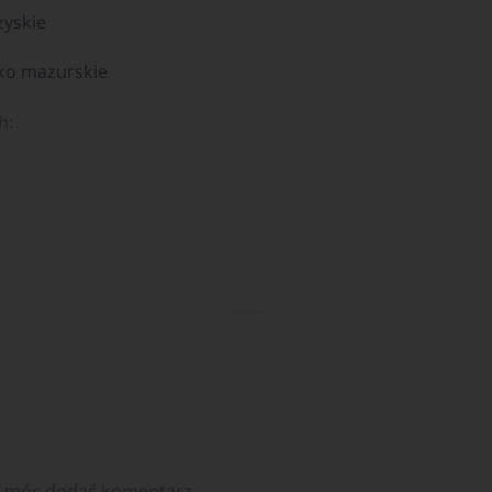
zyskie
ko mazurskie
h:
y móc dodać komentarz.