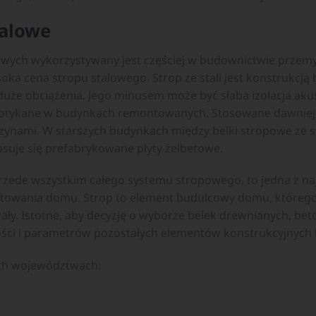
talowe
lowych wykorzystywany jest częściej w budownictwie prze
oka cena stropu stalowego. Strop ze stali jest konstrukcją b
duże obciążenia. Jego minusem może być słaba izolacja aku
spotykane w budynkach remontowanych. Stosowane dawniej
zynami. W starszych budynkach między belki stropowe ze st
osuje się prefabrykowane płyty żelbetowe.
zede wszystkim całego systemu stropowego, to jedna z naj
ktowania domu. Strop to element budulcowy domu, którego
rwały. Istotne, aby decyzję o wyborze belek drewnianych, b
ści i parametrów pozostałych elementów konstrukcyjnych
ch województwach: