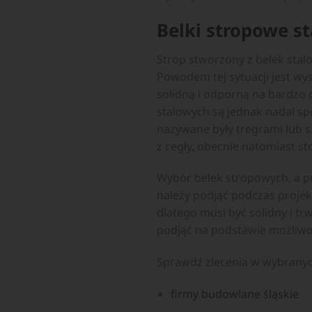
Belki stropowe s
Strop stworzony z belek sta
Powodem tej sytuacji jest wys
solidną i odporną na bardzo 
stalowych są jednak nadal 
nazywane były tregrami lub s
z cegły, obecnie natomiast st
Wybór belek stropowych, a pr
należy podjąć podczas proje
dlatego musi być solidny i t
podjąć na podstawie możliwo
Sprawdź zlecenia w wybrany
firmy budowlane śląskie