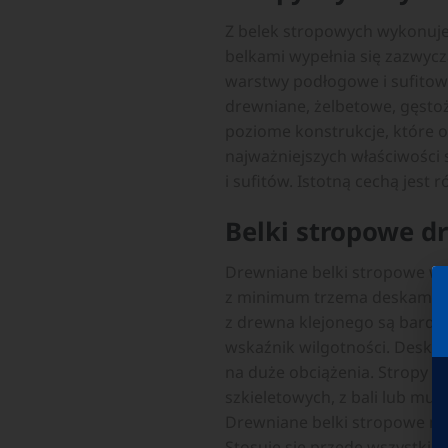
Z belek stropowych wykonuje 
belkami wypełnia się zazwycz
warstwy podłogowe i sufitow
drewniane, żelbetowe, gęstoż
poziome konstrukcje, które o
najważniejszych właściwości 
i sufitów. Istotną cechą jest
Belki stropowe d
Drewniane belki stropowe wy
z minimum trzema deskami kl
z drewna klejonego są bardzo
wskaźnik wilgotności. Deski 
na duże obciążenia. Stropy 
szkieletowych, z bali lub m
Drewniane belki stropowe mo
Stosuje się przede wszystki