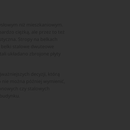
mysłowym niż mieszkaniowym.
ardzo ciężką, ale przez to też
styczna. Stropy na belkach
 belki stalowe dwuteowe
ali układano zbrojone płyty
ważniejszych decyzji, którą
 nie można później wymienić,
etonowych czy stalowych
 budynku.