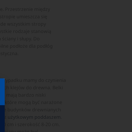
e. Przestrzenie między
stropie umieszcza się
ede wszystkim stropy
stkie rodzaje stanowią
ściany i słupy. Do
ilne podłoże dla podłóg
ustyczna.
 przypadku mamy do czynienia
ych klejów do drewna. Belki
az mają bardzo niski
opy, które mogą być narażone
dowie budynków drewnianych
ów z
użytkowym poddaszem
.
40 cm i szerokość 8-20 cm.
rewniany może być