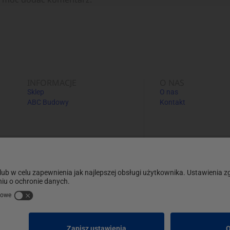
INFORMACJE
O NAS
Sklep
O nas
ABC Budowy
Kontakt
Informacje dodatkowe:
Informacje o usługach pośrednich i
Podsumowanie zasad zakupów na p
kupujących i klientów
Formularz zgłoszeniowy
 dystrybutorów
Ostrzeżenia i informacje o produkta