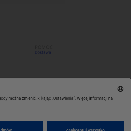
POMOC
Dostawa
 bezpieczeństwie produktów
latformie
ch