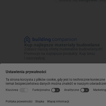
Kup najlepsze materiały budowlane
Zobacz naszą ofertę materiałów budowlanych!
Promocje na najlepsze produkty. Kup teraz
i oszczędzaj.
Regulaminy:
Polityki:
Regulamin ogólny
Polityka prywatności
Regulamin dystrybutorów
Polityka prywatności 
Warunki sprzedaży dystrybutorów
Polityki prywatności