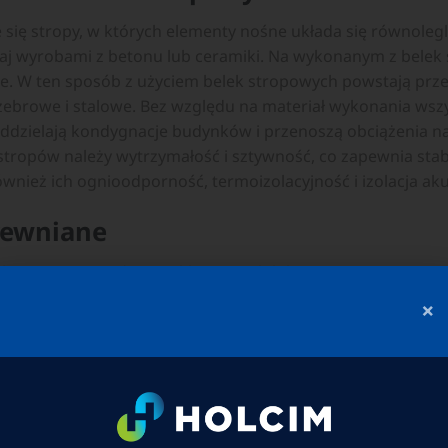
się stropy, w których elementy nośne układa się równolegl
aj wyrobami z betonu lub ceramiki. Na wykonanym z belek 
e. W ten sposób z użyciem belek stropowych powstają prz
ebrowe i stalowe. Bez względu na materiał wykonania wszy
ddzielają kondygnacje budynków i przenoszą obciążenia na 
stropów należy wytrzymałość i sztywność, co zapewnia stab
 również ich ognioodporność, termoizolacyjność i izolacja ak
rewniane
konywane są z drewna klejonego lub litego. W pierwszym
ejonymi równolegle względem siebie przy pomocy specjaln
×
 sztywne, wysoce odporne na ogień i związki chemiczne or
klejone tworzące belki stropowe idealnie nadają się na str
belkowe z drewna litego stosowane są najczęściej przy bu
urowanych. Dobrze przenoszą obciążenia w przypadku dom
gą mieć długość nawet do 15 m, wysokość w granicach 20-
m belki o przekroju prostokątnym lub dwuteowym. Strop d