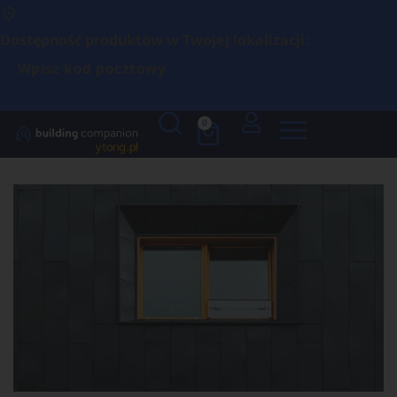
Dostępność produktów w Twojej lokalizacji:
Wpisz kod pocztowy
0