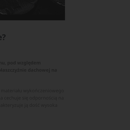
e?
chu, pod względem
łaszczyźnie dachowej na
j materiału wykończeniowego
a cechuje się odpornością na
akteryzuje ją dość wysoka