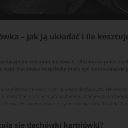
ka – jak ją układać i ile kosztuj
 tradycyjnym rodzajem dachówek. Ułożona na połaci da
e łuski. Dachówka karpiówka może być montowana na p
b na efektowne wykończenie połaci dachowych. Ten rodza
nia na dachach o znacznym nachyleniu. Dachówka karpiówk
zkodzenia. W porównaniu z innymi rodzajami dachówek char
ują się dachówki karpiówki?