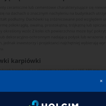
nty ceramiczne lub cementowe charakteryzujące się niewie
e się na dachach o znacznym nachyleniu na budynkach utrz
tałt podłużny. Dachówki są zróżnicowane pod względem uk
rmę półokrągłą, owalną, prostokątną, trójkątną lub spicz
ny określony wzór. Z kolei ich powierzchnia może być pokry
lub dekoracyjno-ochronnym nadającą połysk lub wrażenie
, jednak inwestorzy i projektanci najchętniej wybierają wy
zu.
wki karpiówki
hówek karpiówek są elementy o szerokości 155-180 mm or
akże karpiówki w nietypowych rozmiarach, przeznaczone d
×
czna lub cementowa – jest ciężkim rodzajem pokrycia. Po
 wykończenia dachu na metr kwadratowy połaci jest jednak
 na siebie.
Dachówki cementowe
generują na powierzchnię