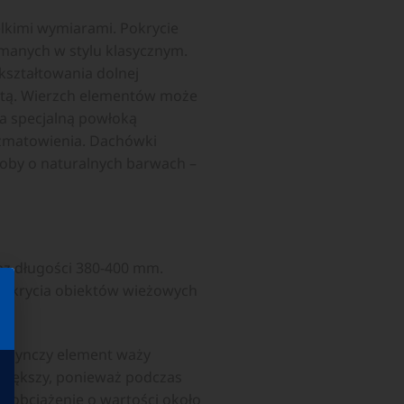
lkimi wymiarami. Pokrycie
ymanych w stylu klasycznym.
ształtowania dolnej
astą. Wierzch elementów może
ta specjalną powłoką
 zmatowienia. Dachówki
roby o naturalnych barwach –
az długości 380-400 mm.
o krycia obiektów wieżowych
jedynczy element waży
 większy, ponieważ podczas
 obciążenie o wartości około