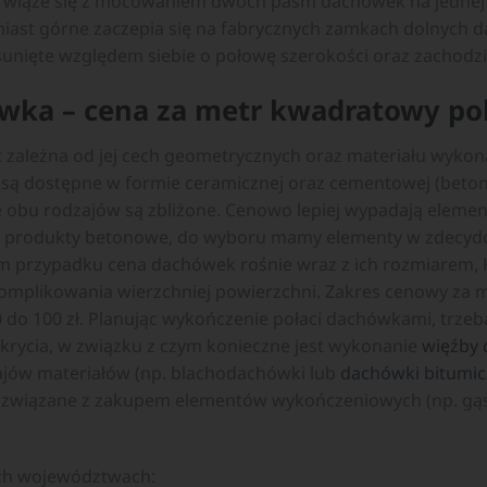
wiąże się z mocowaniem dwóch pasm dachówek na jednej ł
miast górne zaczepia się na fabrycznych zamkach dolnych 
nięte względem siebie o połowę szerokości oraz zachodzić
wka – cena za metr kwadratowy po
t zależna od jej cech geometrycznych oraz materiału wyko
 są dostępne w formie ceramicznej oraz cementowej (beto
 obu rodzajów są zbliżone. Cenowo lepiej wypadają eleme
na produkty betonowe, do wyboru mamy elementy w zdecyd
m przypadku cena dachówek rośnie wraz z ich rozmiarem, K
omplikowania wierzchniej powierzchni. Zakres cenowy za
 do 100 zł. Planując wykończenie połaci dachówkami, trze
j pokrycia, w związku z czym konieczne jest wykonanie
więźby 
ajów materiałów (np. blachodachówki lub
dachówki bitumic
i związane z zakupem elementów wykończeniowych (np. gąsi
ch województwach: