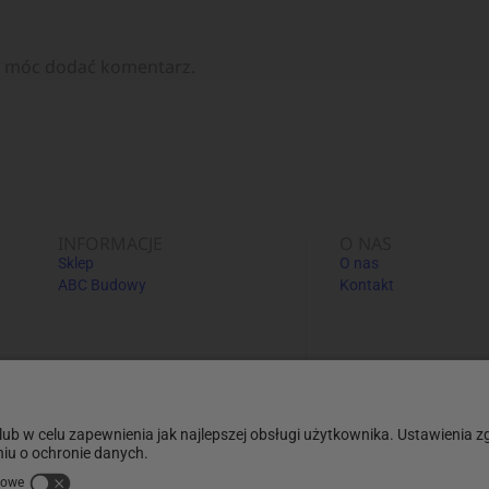
y móc dodać komentarz.
INFORMACJE
O NAS
Sklep
O nas
ABC Budowy
Kontakt
Informacje dodatkowe:
Informacje o usługach pośrednich i