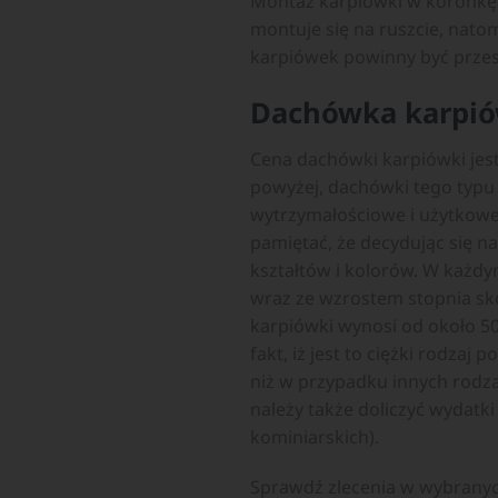
Montaż karpiówki w koronkę 
montuje się na ruszcie, nato
karpiówek powinny być przesu
Dachówka karpió
Cena dachówki karpiówki jes
powyżej, dachówki tego typu
wytrzymałościowe i użytkowe
pamiętać, że decydując się 
kształtów i kolorów. W każdy
wraz ze wzrostem stopnia sk
karpiówki wynosi od około 50
fakt, iż jest to ciężki rodza
niż w przypadku innych rodz
należy także doliczyć wydatk
kominiarskich).
Sprawdź zlecenia w wybrany