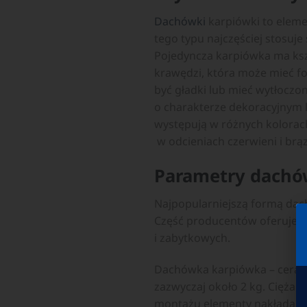
Dachówki
karpiówki to eleme
tego typu najczęściej stosuj
Pojedyncza karpiówka ma ksz
krawędzi, która może mieć fo
być gładki lub mieć wytłoczo
o charakterze dekoracyjnym 
występują w różnych kolorach
w odcieniach czerwieni i brą
Parametry dachó
Najpopularniejszą formą dac
Część producentów oferuje t
i zabytkowych.
Dachówka karpiówka – cerami
zazwyczaj około 2 kg. Ciężar
montażu elementy nakłada się