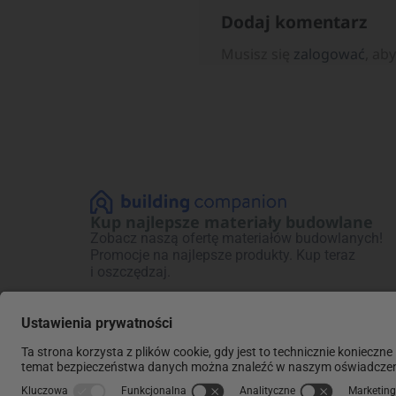
Dodaj komentarz
Musisz się
zalogować
, ab
Kup najlepsze materiały budowlane
Zobacz naszą ofertę materiałów budowlanych!
Promocje na najlepsze produkty. Kup teraz
i oszczędzaj.
Regulaminy:
Polityki:
Regulamin ogólny
Polityka prywatności