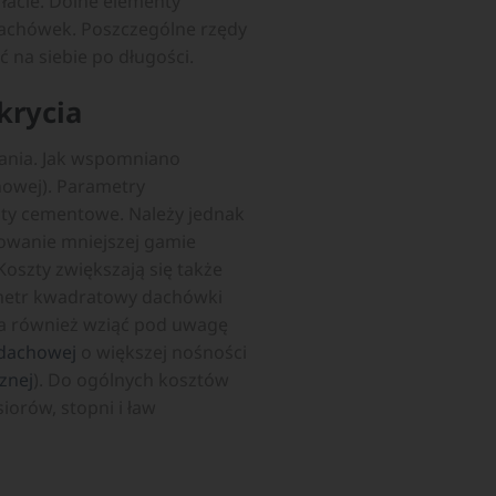
acie. Dolne elementy
dachówek. Poszczególne rzędy
 na siebie po długości.
krycia
nania. Jak wspomniano
nowej). Parametry
nty cementowe. Należy jednak
owanie mniejszej gamie
oszty zwiększają się także
 metr kwadratowy dachówki
ba również wziąć pod uwagę
dachowej
o większej nośności
znej
). Do ogólnych kosztów
orów, stopni i ław