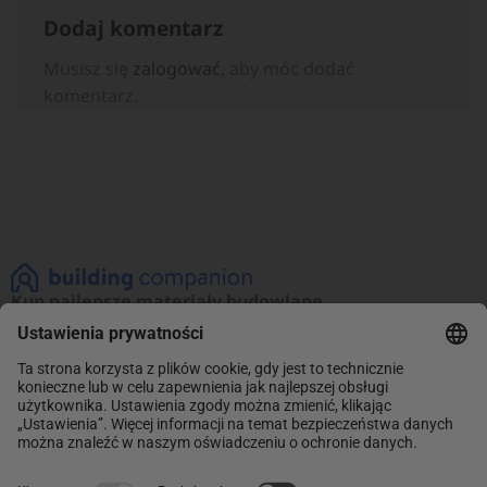
Dodaj komentarz
Musisz się
zalogować
, aby móc dodać
komentarz.
Kup najlepsze materiały budowlane
Zobacz naszą ofertę materiałów budowlanych!
Promocje na najlepsze produkty. Kup teraz
i oszczędzaj.
INFORMACJE
Sklep
ABC Budowy
O NAS