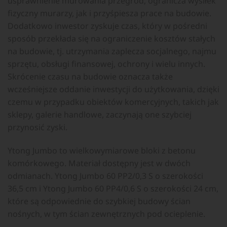
usprawnienie murowania przegród, ogranicza wysiłek
fizyczny murarzy, jak i przyśpiesza prace na budowie.
Dodatkowo inwestor zyskuje czas, który w pośredni
sposób przekłada się na ograniczenie kosztów stałych
na budowie, tj. utrzymania zaplecza socjalnego, najmu
sprzętu, obsługi finansowej, ochrony i wielu innych.
Skrócenie czasu na budowie oznacza także
wcześniejsze oddanie inwestycji do użytkowania, dzięki
czemu w przypadku obiektów komercyjnych, takich jak
sklepy, galerie handlowe, zaczynają one szybciej
przynosić zyski.
Ytong Jumbo to wielkowymiarowe bloki z betonu
komórkowego. Materiał dostępny jest w dwóch
odmianach. Ytong Jumbo 60 PP2/0,3 S o szerokości
36,5 cm i Ytong Jumbo 60 PP4/0,6 S o szerokości 24 cm,
które są odpowiednie do szybkiej budowy ścian
nośnych, w tym ścian zewnętrznych pod ocieplenie.