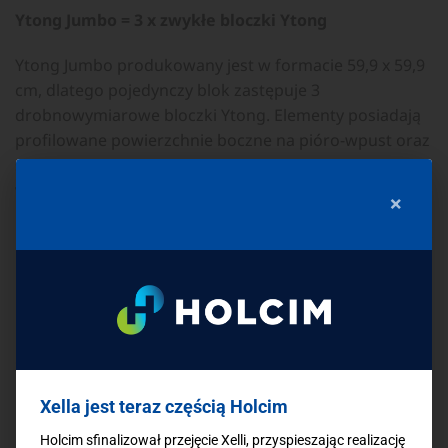
Ytong Jumbo = 3 x zwykłe bloczki Ytong
Ytong Jumbo produkowany jest w formacie 59,9 x 59,9
cm, dlatego pojedynczy blok zastępuje 3
drobnowymiarowe bloczki Ytong. Elementy posiadają
profilowane powierzchnie boczne na pióro-wpust oraz
są montowane za pomocą miniżurawia. Poza
wymiarami i związanym z nim większym ciężarem
×
pojedynczego elementu oraz specjalnym sposobem
montowania – bloki Ytong Jumbo mają wszystkie zalety
betonu komórkowego: dobrą izolacyjność termiczną,
niepalność, wysoką paroprzepuszczalność.
Dodatkowo ściana z bloków Ytong Jumbo posiada
mniej spoin, co przekłada się na mniejsze zużycie
zaprawy.
Xella jest teraz częścią Holcim
Holcim sfinalizował przejęcie Xelli, przyspieszając realizację