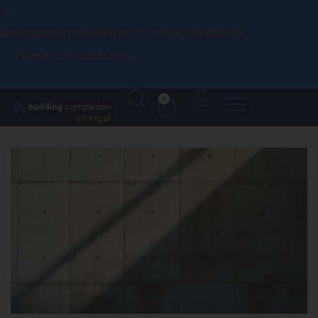
Dostępność produktów w Twojej lokalizacji:
Wpisz kod pocztowy
0