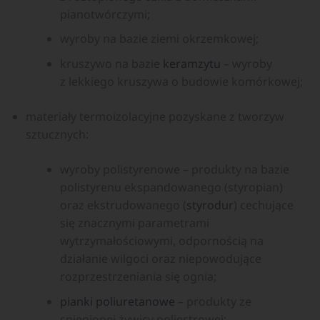
pianotwórczymi;
wyroby na bazie ziemi okrzemkowej;
kruszywo na bazie
keramzytu
– wyroby
z lekkiego kruszywa o budowie komórkowej;
materiały termoizolacyjne pozyskane z tworzyw
sztucznych:
wyroby polistyrenowe – produkty na bazie
polistyrenu ekspandowanego (styropian)
oraz ekstrudowanego (
styrodur
) cechujące
się znacznymi parametrami
wytrzymałościowymi, odpornością na
działanie wilgoci oraz niepowodujące
rozprzestrzeniania się ognia;
pianki poliuretanowe
– produkty ze
spienionej żywicy poliestrowej;