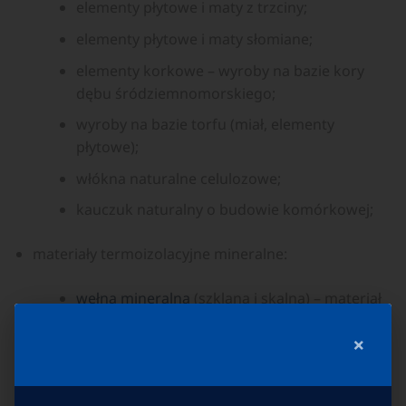
elementy płytowe i maty z trzciny;
elementy płytowe i maty słomiane;
elementy korkowe – wyroby na bazie kory
dębu śródziemnomorskiego;
wyroby na bazie torfu (miał, elementy
płytowe);
włókna naturalne celulozowe;
kauczuk naturalny o budowie komórkowej;
materiały termoizolacyjne mineralne:
wełna mineralna
(szklana i skalna) – materiał
o wysokich parametrach izolacyjności
×
termicznej i akustycznej tłumiący dźwięki
o pochodzeniu zarówno powietrznym, jak
i uderzeniowym. Ten rodzaj materiału