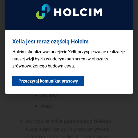
izolacyjnego cechuje się sprężystością,
elastycznością oraz odpornością na działanie
ognia (niepalne materiały izolacyjne). Jest
natomiast podatny na działanie wody
i wilgoci. Izolacja z wełny może być
wytwarzana jako:
Xella jest teraz częścią Holcim
Holcim sfinalizował przejęcie Xelli, przyspieszając realizację
granulat;
naszej wizji bycia wiodącym partnerem w obszarze
elementy płytowe;
zrównoważonego budownictwa.
elementy płytowe laminowane na
Przeczytaj komunikat prasowy
welonie szklanym;
otuliny;
maty;
wyroby ze szkła piankowego białego
i czarnego – produkty otrzymywane
z roztopionego szkła z domieszkami