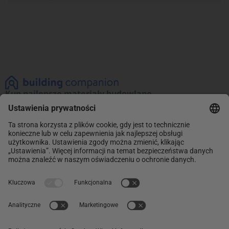
Kup najlepsze materiały budowlane
Zobacz naszą ofertę materiałów budowlanych!
Promocje na najlepsze produkty. Kup teraz
i oszczędzaj.
INFORMACJE
Sklep
ABC Budowy
O NAS
O nas
Kontakt
POMOC
Dostawa