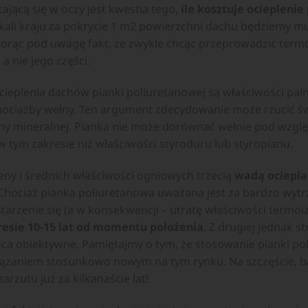
ającą się w oczy jest kwestia tego,
ile kosztuje ociepleni
kali kraju za pokrycie 1 m2 powierzchni dachu będziemy mus
biorąc pod uwagę fakt, że zwykle chcąc przeprowadzić term
a nie jego części.
ieplenia dachów pianki poliuretanowej są właściwości pal
chociażby wełny. Ten argument zdecydowanie może rzucić św
ny mineralnej. Pianka nie może dorównać wełnie pod wzgl
 w tym zakresie niż właściwości styroduru lub styropianu.
eny i średnich właściwości ogniowych trzecią
wadą ociepla
 Chociaż pianka poliuretanowa uważana jest za bardzo wytrz
tarzenie się (a w konsekwencji – utratę właściwości termoizo
resie 10-15 lat od momentu położenia
. Z drugiej jednak s
ca obiektywne. Pamiętajmy o tym, że stosowanie pianki po
iązaniem stosunkowo nowym na tym rynku. Na szczęście, b
zutu już za kilkanaście lat!