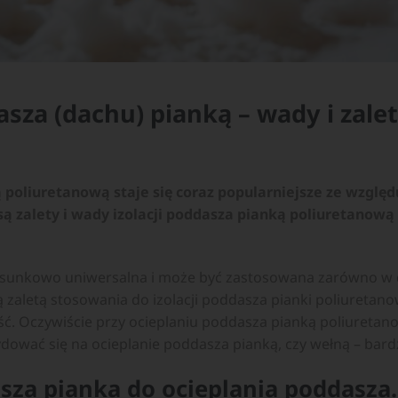
sza (dachu) pianką – wady i zale
poliuretanową staje się coraz popularniejsze ze względ
ą zalety i wady izolacji poddasza pianką poliuretanową i
stosunkowo uniwersalna i może być zastosowana zarówno w
zaletą stosowania do izolacji poddasza pianki poliuretan
ść. Oczywiście przy ocieplaniu poddasza pianką poliureta
ydować się na ocieplanie poddasza pianką, czy wełną – bar
sza pianka do ocieplania poddasza. 