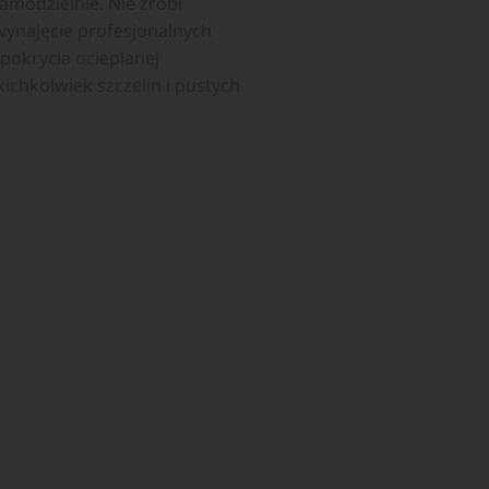
samodzielnie. Nie zrobi
wynajęcie profesjonalnych
pokrycia ocieplanej
chkolwiek szczelin i pustych