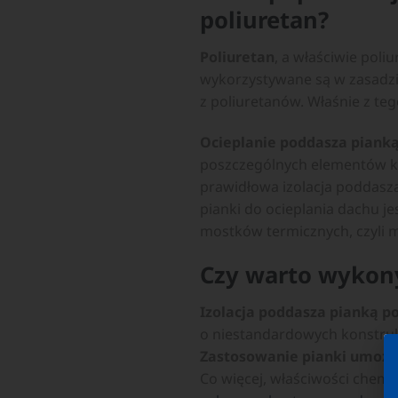
poliuretan?
Poliuretan
, a właściwie poli
wykorzystywane są w zasadzie
z poliuretanów. Właśnie z te
Ocieplanie poddasza piank
poszczególnych elementów kon
prawidłowa izolacja poddasza 
pianki do ocieplania dachu j
mostków termicznych, czyli m
Czy warto wykony
Izolacja poddasza pianką p
o niestandardowych konstrukc
Zastosowanie pianki umożli
Co więcej, właściwości chemi