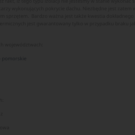
ż fakt, iż tego typu izolacji nie jesteśmy w stanie wykonać 
karzy wykonujących pokrycie dachu. Niezbędne jest zatem 
ym sprzętem. Bardzo ważna jest także kwestia dokładnego 
rmicznych jest gwarantowany tylko w przypadku braku jaki
ch województwach:
o pomorskie
h:
cz
howa