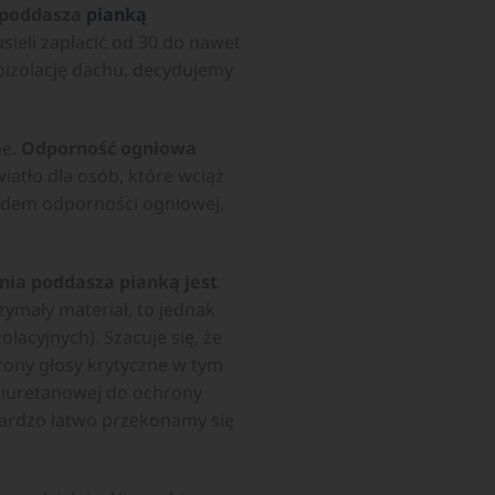
e poddasza
pianką
ieli zapłacić od 30 do nawet
oizolację dachu, decydujemy
ne.
Odporność ogniowa
iatło dla osób, które wciąż
ędem odporności ogniowej,
nia poddasza pianką jest
ymały materiał, to jednak
lacyjnych). Szacuje się, że
trony głosy krytyczne w tym
liuretanowej do ochrony
ardzo łatwo przekonamy się