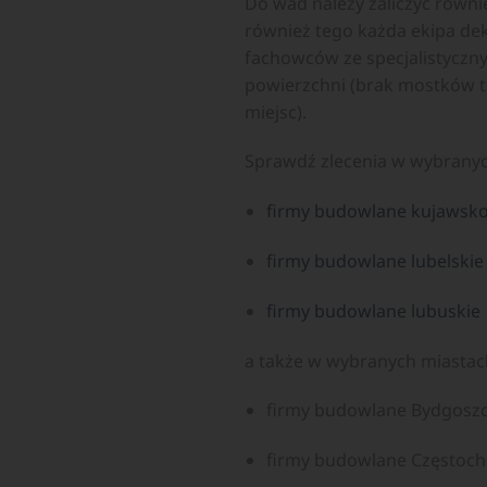
Do wad należy zaliczyć równie
również tego każda ekipa de
fachowców ze specjalistyczn
powierzchni (brak mostków te
miejsc).
Sprawdź zlecenia w wybrany
firmy budowlane kujawsk
firmy budowlane lubelskie
firmy budowlane lubuskie
a także w wybranych miastac
firmy budowlane Bydgosz
firmy budowlane Częstoc