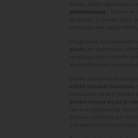
pianką. Wadą najbardziej rzuc
poliuretanową
– średnio w s
60 złotych. To bardzo dużo, 
się na naprawę całego dachu, 
Drugą wadą stosowania do oc
pianki
jest dużo niższa, niż 
rozważają wykorzystanie weł
ale jej właściwości są wyższe
Oprócz relatywnie wysokiej c
krótka trwałość materiału
.
zarzuca mu się dość szybkie s
pianka zużywa się już po ok
zakresie mogą nie być do koń
dachów i poddaszy jest rozw
o prawdziwości powyższego zar