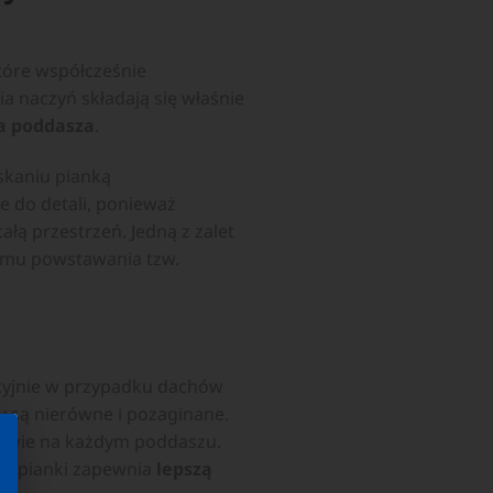
które współcześnie
a naczyń składają się właśnie
ia poddasza
.
skaniu pianką
e do detali, ponieważ
łą przestrzeń. Jedną z zalet
lemu powstawania tzw.
kcyjnie w przypadku dachów
y są nierówne i pozaginane.
iwie na każdym poddaszu.
a z pianki zapewnia
lepszą