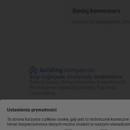
Dodaj komentarz
Musisz się
zalogować
, ab
Kup najlepsze materiały budowlane
Zobacz naszą ofertę materiałów budowlanych!
Promocje na najlepsze produkty. Kup teraz
i oszczędzaj.
Regulaminy:
Polityki: