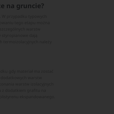
ze na gruncie?
ne. W przypadku typowych
izowaniu tego etapu można
oszczególnych warstw
 styropianowe dają
 termoizolacyjnych należy
padku gdy materiał ma zostać
ie dodatkowych warstw
konania warstw izolacyjnych
 z dodatkiem grafitu na
polistyrenu ekspandowanego.