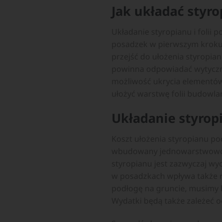
Jak układać styro
Układanie styropianu i folii
posadzek w pierwszym kroku 
przejść do ułożenia styropi
powinna odpowiadać wytyczny
możliwość ukrycia elementów
ułożyć warstwę folii budowla
Układanie styrop
Koszt ułożenia styropianu po
wbudowany jednowarstwowo ce
styropianu jest zazwyczaj wy
w posadzkach wpływa także r
podłogę na gruncie, musimy 
Wydatki będą także zależeć o