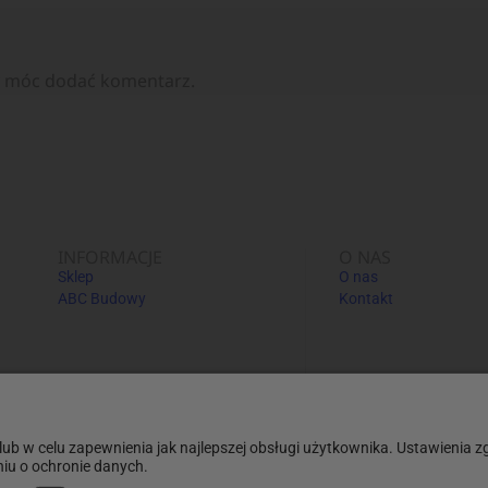
y móc dodać komentarz.
INFORMACJE
O NAS
Sklep
O nas
ABC Budowy
Kontakt
Informacje dodatkowe: