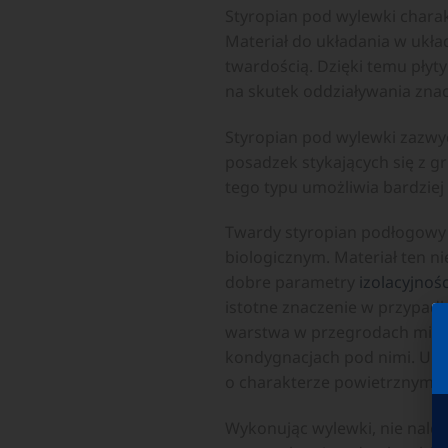
Styropian pod wylewki charak
Materiał do układania w ukła
twardością. Dzięki temu płyt
na skutek oddziaływania zna
Styropian pod wylewki zazwyc
posadzek stykających się z g
tego typu umożliwia bardziej
Twardy styropian podłogowy 
biologicznym. Materiał ten n
dobre parametry
izolacyjnośc
istotne znaczenie w przypad
warstwa w przegrodach międ
kondygnacjach pod nimi. Ukł
o charakterze powietrznym (
Wykonując wylewki, nie należy