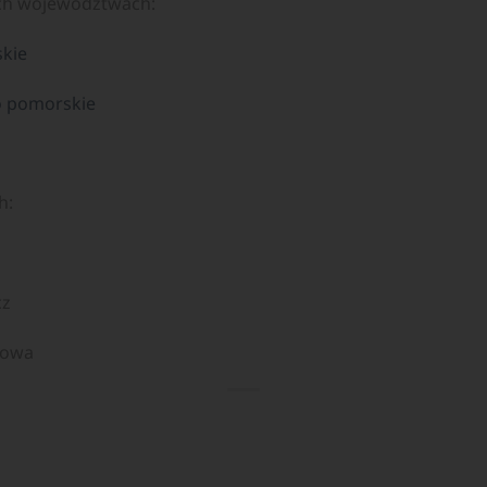
ch województwach:
skie
o pomorskie
h:
cz
howa