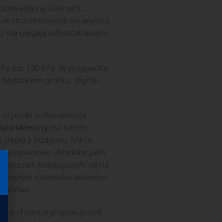
ocowania na ścianach.
ak charakteryzuje się wyższą
z nie ulegają odkształceniom
kPa lub 100 kPa. W przypadku
z dodatkiem grafitu. Wyrób
czynniki o charakterze
ekspandowany
ma bardzo
i ciepła z budynku. Ma to
 styropianowe układane jako
eszczeń znajdujących się na
i przepływ dźwięków zarówno
kroków).
ylko chroni styropian przed