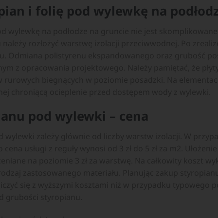
pian i folię pod wylewkę na podłod
 pod wylewkę na podłodze na gruncie nie jest skomplikowa
należy rozłożyć warstwę izolacji przeciwwodnej. Po zreal
anu. Odmiana polistyrenu ekspandowanego oraz grubość p
m z opracowania projektowego. Należy pamiętać, że płyty
 rurowych biegnących w poziomie posadzki. Na elementach
nej chroniącą ocieplenie przed dostępem wody z wylewki.
ianu pod wylewki – cena
d wylewki zależy głównie od liczby warstw izolacji. W przy
na usługi z reguły wynosi od 3 zł do 5 zł za m2. Ułożen
ceniane na poziomie 3 zł za warstwę. Na całkowity koszt wy
odzaj zastosowanego materiału. Planując zakup styropianu
liczyć się z wyższymi kosztami niż w przypadku typowego 
d grubości styropianu.