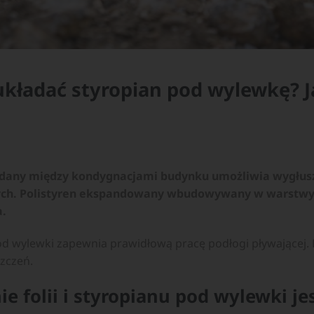
układać styropian pod wylewkę? J
adany między kondygnacjami budynku umożliwia wygłus
ych. Polistyren ekspandowany wbudowywany w warstwy p
a.
pod wylewki zapewnia prawidłową pracę podłogi pływającej. 
zczeń.
e folii i styropianu pod wylewki jes